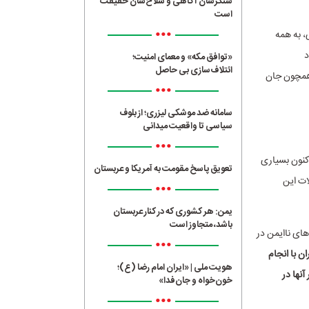
سنگرشان آگاهی و سلاح‌شان حقیقت
است
•••
، به همه
د
«توافق مکه» و معمای امنیت؛
ائتلاف‌سازی بی حاصل
همچون جان‌
•••
سامانه ضد موشکی لیزری؛ از بلوف
سیاسی تا واقعیت میدانی
•••
اکنون بسیاری
تعویق پاسخ مقومت به آمریکا و عربستان
ات این
•••
یمن: هر کشوری که در کنار عربستان
باشد، متجاوز است
ای ناایمن در
•••
ن با انجام
هویت ملی | «ایران امام رضا (ع)؛
نها در
خون‌خواه و جان‌فدا»
•••