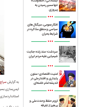
ایستادگی/ «مقاومت»
تنها مسیرِ رسیدن به
پیروزی
•••
افکار عمومی، سیگنال‌های
سیاسی و منطق مذاکره در
شرایط بحران
•••
سردشت؛ سند زنده جنایت
شیمیایی علیه مردم ایران
•••
امنیت اقتصادی؛ ستون
پایداری و اقتدار ملی در
به گزارش
سراج24
اندیشه امام خامنه‌ای
•••
استانداردسازی 
لزوم حفظ وحدت ملی و
پرهیز از تفرقه