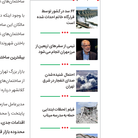
ساختمان‌های نا
۶۲ سد در کشور توسط
با وجود اینکه 
قرارگاه خاتم احداث شده
است
مالکان این سا
•••
ساختمان‌های نا
باختن شهروندان
نیمی از سفرهای اربعین از
مرز مهران انجام می‌شود
بیشترین ساختم
•••
بازار بزرگ تهر
احتمال شنیده‌شدن
از ساختمان‌های
صدای انفجار در شرق
تهران
کلانشهر درباره 
•••
مدیرعامل سازما
فیلم | لحظات ابتدایی
پایتخت را محدو
حمله به مدرسه میناب
اقدامات جدی، ش
•••
محدوده بازار ق