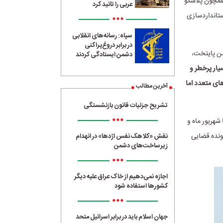
 همچون پلاسکو
عربی را تائید کرد
ستانداردسازی
•••
سپاه: رسانه‌های انقلابی
در برابر دروغ‌پراکنی
من پایتخت،
دشمن ایستادگی کردند
های بسیار پرخطر و
های متعدد اما
آخرین مطالب
تشریح جزئیات قانون بازنشستگی
•••
شهریور ماه و
رونده قضایی
نقش «کلاهک نفس اژدها» در انهدام
زیرساخت‌های دشمن
•••
اجازه نمی‌دهیم از خاک عراق علیه دیگر
کشورها استفاده شود
•••
جهان اسلام باید در برابر اسرائیل متحد