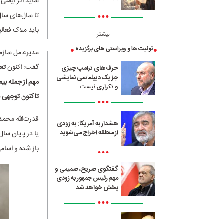
شاید اگر ایمنی
•••
تا سال‌های سال
باید ملاک فعال
بیشتر
توئیت ها و ویراستی های برگزیده
مدیرعامل سازما
گفت: اکنون
حرف‌های ترامپ چیزی
جز یک دیپلماسی نمایشی
مهم از جمله بیم
و تکراری نیست
تاکنون توجهی ب
•••
قدرت‌الله محمد
هشدار به آمریکا: به زودی
از منطقه اخراج می‌شوید
یا در پایان سا
باز شده و اسام
•••
گفتگوی صریح، صمیمی و
مهم رئیس جمهور به زودی
پخش خواهد شد
•••