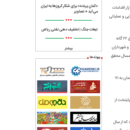
«کمانِ پرنده» برای شکار کروزها به ایران
ار اقدامات
می‌آید + تصاویر
یی و عملیاتی
•••
تبعات جنگ | تخفیف دهی نفتی ریاض
•••
رییس کمیته ایمنی و مدیریت بحران شورای شهر تهران نیز به شناسایی ساختمان‌های بحرانی در مناطق ۲۲ گانه
و شهرداران
بیشتر
ن امسال محقق
پیوندها
مهدی بابابی افزود: اکنون با تدابیر ایمنی اتخاذ شده، تعداد ساختمان‌های بحرانی پایتخت از ۱۲۹ ساختمان به ۷۱
ایتخت از
 که از سال