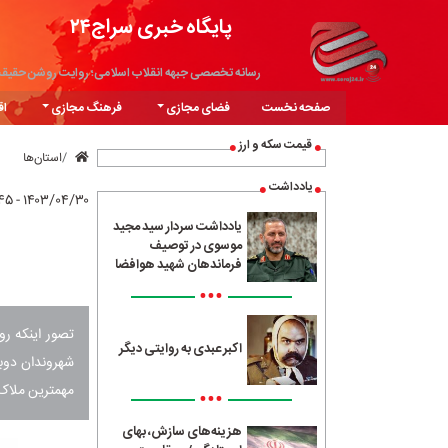
پایگاه خبری سراج۲۴
رسانه تخصصی جبهه انقلاب اسلامی؛ روایت روشن حقیق
صفحه نخست
فضای مجازی
فرهنگ مجازی
اق
قیمت سکه و ارز
استان‌ها
یادداشت
۱۴۰۳/۰۴/۳۰ - ۰۸:۴۵
یادداشت سردار سید مجید
موسوی در توصیف
فرماندهان شهید هوافضا
•••
اکبر عبدی به روایتی دیگر
شهروندان دوبا
مهمترین ملاک ب
•••
هزینه‌های سازش، بهای