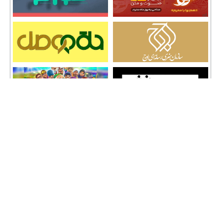
تمامی حقوق نشر مطالب و حق کپی رایت برای وب سایت سراج 24 محفوظ است و هرگونه