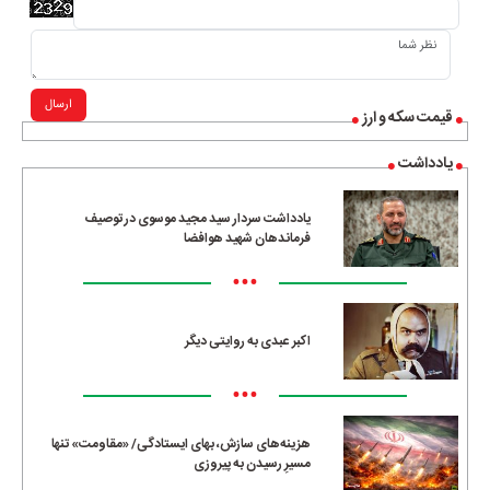
ارسال
قیمت سکه و ارز
یادداشت
یادداشت سردار سید مجید موسوی در توصیف
فرماندهان شهید هوافضا
•••
اکبر عبدی به روایتی دیگر
•••
هزینه‌های سازش، بهای ایستادگی/ «مقاومت» تنها
مسیرِ رسیدن به پیروزی