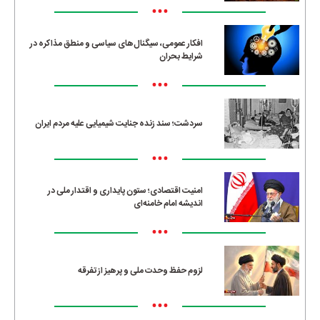
•••
افکار عمومی، سیگنال‌های سیاسی و منطق مذاکره در
شرایط بحران
•••
سردشت؛ سند زنده جنایت شیمیایی علیه مردم ایران
•••
امنیت اقتصادی؛ ستون پایداری و اقتدار ملی در
اندیشه امام خامنه‌ای
•••
لزوم حفظ وحدت ملی و پرهیز از تفرقه
•••