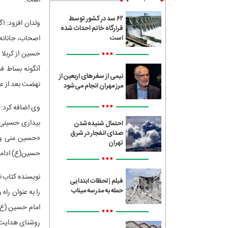
است.
۶۲ سد در کشور توسط
ولدان افزود: اگ
قرارگاه خاتم احداث شده
اصحاب، جانانه 
است
•••
آنگونه بساط ف
نیمی از سفرهای اربعین از
نهضت بعد از عا
مرز مهران انجام می‌شود
•••
وی اضافه کرد: 
بیداری حسینی آ
احتمال شنیده‌شدن
صدای انفجار در شرق
«حسین منی و 
تهران
حسین(ع) ادامه
•••
نویسنده کتاب
ن
فیلم | لحظات ابتدایی
حمله به مدرسه میناب
را به عنوان را
امام حسین (ع) 
•••
روشنای هدایت