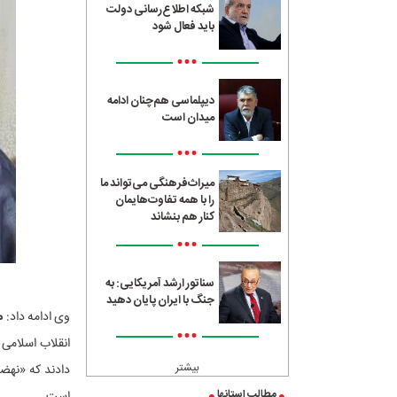
شبکه اطلاع‌رسانی دولت
باید فعال شود
•••
دیپلماسی هم‌چنان ادامه
میدان است
•••
میراث‌فرهنگی می‌تواند ما
را با همه تفاوت‌هایمان
کنار هم بنشاند
•••
سناتور ارشد آمریکایی: به
جنگ با ایران پایان دهید
وی ادامه داد:
م
•••
انقلاب اسلامی 
بیشتر
دادند که «نهضت
مطالب استانها