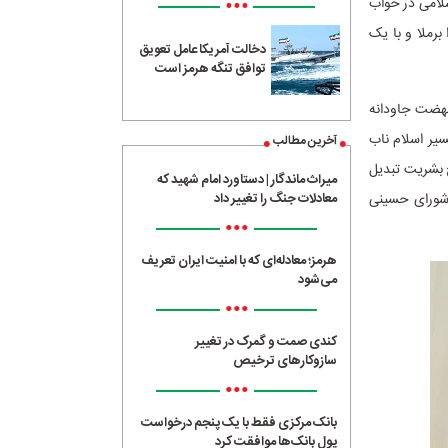
•••
سلامی در خواب
برملا و با یک
دخالت آمریکا عامل تعویق
توافق تنگه هرمز است
نهضت جاودانه
یر اسلام ناب
آخرین مطالب
 بشریت تبدیل
میراث ماندگار | دستاورد امام شهید که
عاشورای حسینی
معادلات جنگ را تغییر داد
•••
هرمز؛ معادله‌ای که با امنیت ایران تعریف
می‌شود
•••
کندی صمت و گمرک در تغییر
سازوکارهای ترخیص
•••
بانک مرکزی فقط با یک‌ پنجم درخواست
پول بانک‌ها موافقت کرد