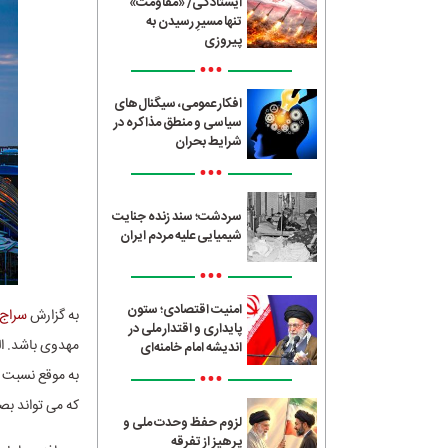
ایستادگی/ «مقاومت»
تنها مسیرِ رسیدن به
پیروزی
•••
افکار عمومی، سیگنال‌های
سیاسی و منطق مذاکره در
شرایط بحران
•••
سردشت؛ سند زنده جنایت
شیمیایی علیه مردم ایران
•••
امنیت اقتصادی؛ ستون
به گزارش
سراج24
پایداری و اقتدار ملی در
مهدوی باشد. ال
اندیشه امام خامنه‌ای
•••
به موقع نسبت ب
که می تواند بص
لزوم حفظ وحدت ملی و
پرهیز از تفرقه