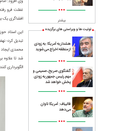
وی افزود: امام
•••
غفلت فرو رفته 
افشاگری یک بید
بیشتر
توئیت ها و ویراستی های برگزیده
این استاد حوز
تبدیل کرد؛ نه
هشدار به آمریکا: به زودی
محمدی ایجاد ک
از منطقه اخراج می‌شوید
شد تا علاوه بر
•••
الگوبرداری کنند.
گفتگوی صریح، صمیمی و
مهم رئیس جمهور به زودی
پخش خواهد شد
•••
قالیباف: آمریکا تاوان
می‌دهد
•••