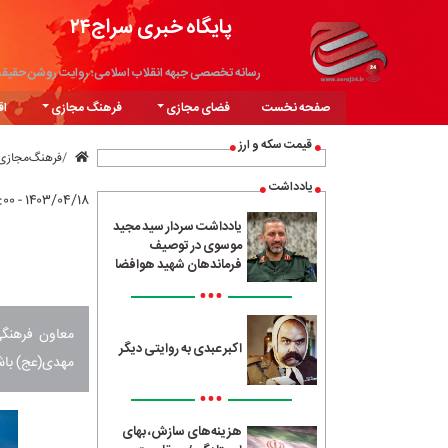
پایگاه خبری سراج۲۴
رسانه تخصصی جبهه انقلاب اسلامی؛ روایت روشن حقیق
صفحه نخست
فضای مجازی
فرهنگ مجازی
اق
قیمت سکه و ارز
فرهنگ‌مجازی
یادداشت
۱۴۰۳/۰۴/۱۸ - ۱۲:۰۰
یادداشت سردار سید مجید
موسوی در توصیف
فرماندهان شهید هوافضا
•••
معاون فرهنگ
اکبر عبدی به روایتی دیگر
مهدی(عج) باشد
•••
هزینه‌های سازش، بهای