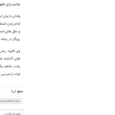
توانیم برای ظ
ولدان با بیان 
امام زمان استف
و عقل های انسا
روزگار در زمانه
وی افزود: پس ب
های گذشته شا
رفت، شاهد یک 
فرات را سر می د
منبع:
ایرنا
حجت الاسلام محمدبا
اشتراک گذاری