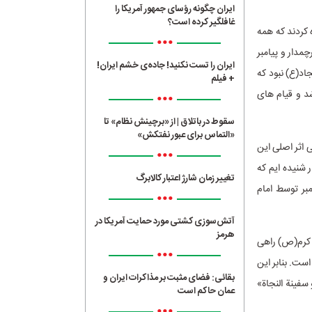
ایران چگونه رؤسای جمهور آمریکا را
غافلگیر کرده است؟
ه کردند که همه
•••
مدار و پیامبر
ایران را تست نکنید! جاده‌ی خشم ایران!
ه امام سجاد(ع) نبود که
+ فیلم
د و قیام های
•••
سقوط در باتلاق | از «برچینش نظام» تا
«التماس برای عبور نفتکش»
 اثر اصلی این
•••
 شنیده ایم که
تغییر زمان شارژ اعتبار کالابرگ
ر توسط امام
•••
آتش‌سوزی کشتی مورد حمایت آمریکا در
هرمز
یامبر اکرم(ص) راهی
•••
ست. بنابر این
بقائی: فضای مثبت بر مذاکرات ایران و
سفینة النجاة»
عمان حاکم است