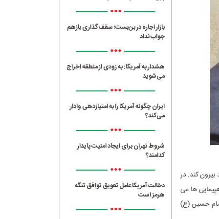
•••
بازار اجاره در بن‌بست؛ سقف‌گذاری بازهم
جواب نداد
•••
هشدار به آمریکا: به زودی از منطقه اخراج
می‌شوید
•••
ایران چگونه آمریکا را به امتیازدهی وادار
می‌کند؟
•••
شروط تهران برای ایجاد امنیت پایدار
کدامند؟
•••
بیرون کند. در
دخالت آمریکا عامل تعویق توافق تنگه
هپیمایی ها می
هرمز است
امام حسین (ع)
•••