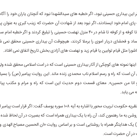
ر این بیداری حسینی نبود، اگر خطبه های سیدالشهدا نبود که آنچنان یاران خود را آگا
پای امام خود ایستادند، اگر نبود بعد از شهادت آن حضرت که زینب کبری به عنوان پرچ
حسین از کربلا تا کوفه و از کوفه تا شام در ۴۰ منزل نهضت حسینی را تبلیغ کردند و اگر خطب
ساد و فحشای دربار اموی را برملا کردند، هیچوقت آن بیداری حسینی محقق نمی ش
شورا مثل قیام توابین یا قیام زید و نهضت های آزادی بخش تاریخ اتفاق نمی افتاد.
اینها نمونه های کوچکی از آثار بیداری حسینی است که در امت اسلامی محقق شده ولی
ن است که راه و رسم اسلام ناب محمدی زنده ماند. این روایت پیامبر (ص) را بسیار
انا من حسین». معنای قسمت دوم حدیث این است که راه و مرام و مکتب پیامب
 می یابد.
ظریه حکومت تربیت محور
با اشاره به آیه ۱۰۸ سوره یوسف گفت: اگر قرار است پ
ه روشن به ما رهنمون کند، آن راه با یک بیداری همراه است که بصیرت در آن لحاظ شده ا
یک هدایتگر همراه با روشنایی است و بر اساس روایت «ان الحسین مصباح الهدی و 
 در آن حضرت است.