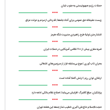
حملات رژیم صهیونیستی به جنوب لبنان
•••
زیست عفیفانه حق عمومی برای آحاد جامعه/ قدردانی از مردم و دولت عراق
•••
انتشار متن اولیۀ طرح راهبردی مدیریت تنگه هرمز
•••
ضربه مغزی بیش از ۷۰۰ نظامی آمریکایی در حملات ایران
•••
بحران تاب آوری | موج بی‌سابقه فرار از سرزمین‌های اشغالی
•••
ارتقای توان رزم | ارتش کاملا آماده است
•••
پزشکیان: مبلغ کالابرگ افزایش می‌یابد/ اصلاح نظام بانکی ادامه دارد
•••
حجت‌الاسلام حاج‌علی‌اکبری خطیب نماز جمعه این هفته تهران