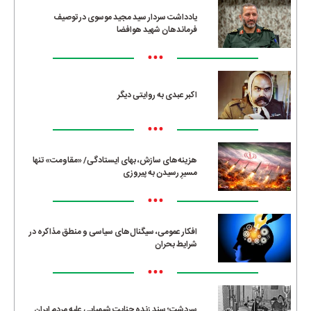
یادداشت سردار سید مجید موسوی در توصیف
فرماندهان شهید هوافضا
•••
اکبر عبدی به روایتی دیگر
•••
هزینه‌های سازش، بهای ایستادگی/ «مقاومت» تنها
مسیرِ رسیدن به پیروزی
•••
افکار عمومی، سیگنال‌های سیاسی و منطق مذاکره در
شرایط بحران
•••
سردشت؛ سند زنده جنایت شیمیایی علیه مردم ایران