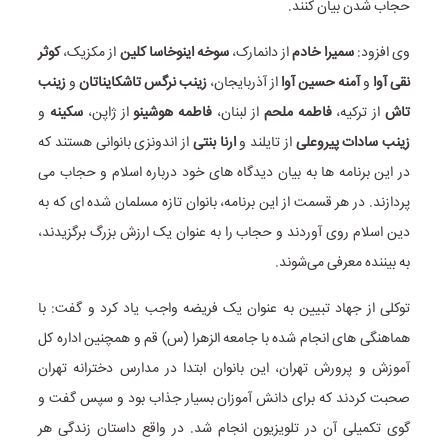
حجاب شدن بیان کنند.
وی افزود:
سمیرا خادم
از دانمارک،
سوخه اینوخاسا کلین
از مکزیک،
کوثر
نقی آوا
و
آمنه حسین آوا
از آذربایجان،
زینب نرگس تاشکایناتان
و
زینب
تاش
از ترکیه،
فاطمه ملحم
از لبنان،
فاطمه هوشینو
از ژاپن،
سکینه
و
زینب سادات پیروعلی
از تایلند و
ارنا بنتی
از اندونزی بانوانی هستند که
در این برنامه ها به بیان دیدگاه های خود درباره اسلام و حجاب می
پردازند. در هر قسمت از این برنامه، بانوان تازه مسلمان شده ای که به
دین اسلام روی آوردند و حجاب را به عنوان یک ارزش بزرگ برگزیدند،
به بیننده‌ معرفی می‌شوند.
توکلی از جهاد تبیین به عنوان یک فریضه واجب یاد کرد و گفت: با
هماهنگی های انجام شده با جامعه الزهرا (س) قم و همچنین اداره کل
آموزش و پرورش تهران، این بانوان ابتدا در مدارس دخترانه تهران
صحبت کردند که برای دانش آموزان بسیار جذاب بود و سپس گفت و
گوی تکمیلی آن در تلویزیون انجام شد. در واقع داستان زندگی هر