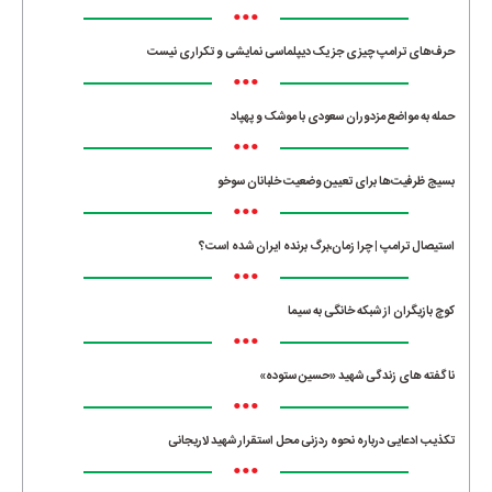
•••
حرف‌های ترامپ چیزی جز یک دیپلماسی نمایشی و تکراری نیست
•••
حمله به مواضع مزدوران سعودی با موشک و پهپاد
•••
بسیج ظرفیت‌ها برای تعیین وضعیت خلبانان سوخو
•••
استیصال ترامپ | چرا زمان،برگ برنده ایران شده است؟
•••
کوچ بازیگران از شبکه خانگی به سیما
•••
ناگفته های زندگی شهید «حسین ستوده»
•••
تکذیب ادعایی درباره نحوه ردزنی محل استقرار شهید لاریجانی
•••