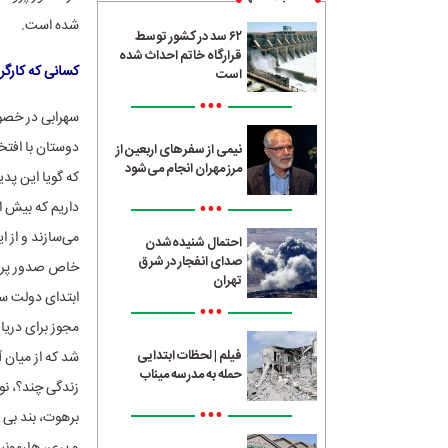
شده است.
۶۲ سد در کشور توسط
قرارگاه خاتم احداث شده
کسانی که کارگرد
است
•••
سهرابی در خصوص
دوستان با افتخ
نیمی از سفرهای اربعین از
مرز مهران انجام می‌شود
که گویا این پد
•••
می‌سازند و از 
احتمال شنیده‌شدن
صدای انفجار در شرق
خاص صدور پروا
تهران
ابتدای دولت سی
•••
مجوز برای دریا
فیلم | لحظات ابتدایی
شد که از میان آ
حمله به مدرسه میناب
زندگی چند؟، نو
•••
برهوت، بند بی پ
و پری، هارمونی