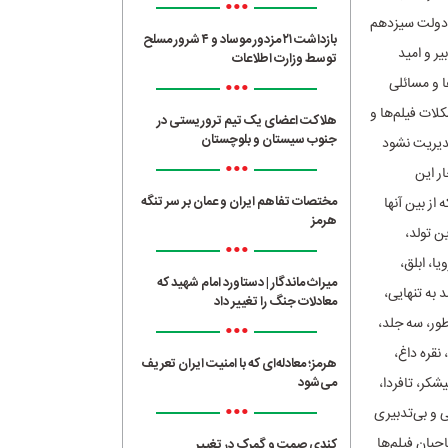
•••
ی دولت سیزدهم
بازداشت ۲۱ مزدور موساد و ۴ شرور مسلح
بیر و امید
توسط وزارت اطلاعات
ا و مسائلی
•••
لات فیلم‌ها و
هلاکت اعضای یک تیم تروریستی در
جنوب سیستان و بلوچستان
دیریت نشود
•••
ر این
مختصات تفاهم ایران و عمان بر سر تنگه
از بین آنها
هرمز
ین تولد،
•••
ا، ابلق،
میراث ماندگار | دستاورد امام شهید که
 خط نجات، احمد به تنهایی،
معادلات جنگ را تغییر داد
طور، سه جلد،
•••
نقره داغ،
هرمز؛ معادله‌ای که با امنیت ایران تعریف
کر، تافردا،
می‌شود
•••
ی و بی‌تدبیری
حبان فیلم‌ها
کندی صمت و گمرک در تغییر