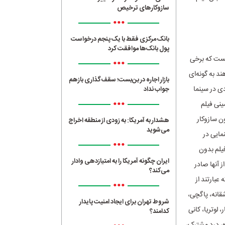
سازوکارهای ترخیص
•••
بانک مرکزی فقط با یک‌ پنجم درخواست
پول بانک‌ها موافقت کرد
یست که برخی
•••
د به گونه‌ای
بازار اجاره در بن‌بست؛ سقف‌گذاری بازهم
ی در سینما
جواب نداد
•••
زمینی فیلم
ن سازوکار
هشدار به آمریکا: به زودی از منطقه اخراج
می‌شوید
مایی در
•••
یلم بدون
ایران چگونه آمریکا را به امتیازدهی وادار
 آنها صادر
می‌کند؟
عبارتند از
•••
قانه، پاگچی،
شروط تهران برای ایجاد امنیت پایدار
 لوتریا، کانی
کدامند؟
ه، درد مشترک،