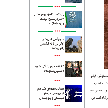
•••
بازداشت ۲۱ مزدور موساد و
۴ شرور مسلح توسط
وزارت اطلاعات
•••
سردرگمی آمریکا و
اوکراین با ته کشیدن
پاتریوت ها
•••
ناگفته های زندگی شهید
«حسین ستوده»
برنمایش فیلم
•••
داد مخاطب
هلاکت اعضای یک تیم
 دولت سیزدهم
تروریستی در جنوب
ارشاد اسلامی
سیستان و بلوچستان
•••