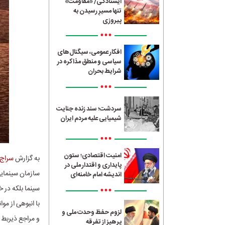
ایستادگی/ «مقاومت»
تنها مسیرِ رسیدن به
پیروزی
•••
افکار عمومی، سیگنال‌های
سیاسی و منطق مذاکره در
شرایط بحران
•••
سردشت؛ سند زنده جنایت
شیمیایی علیه مردم ایران
•••
امنیت اقتصادی؛ ستون
به گزارش
سراج24
پایداری و اقتدار ملی در
سازمان سینمایی
اندیشه امام خامنه‌ای
•••
سینما بلکه در
با انبوهی از مو
لزوم حفظ وحدت ملی و
و مراجع ذیربط
پرهیز از تفرقه