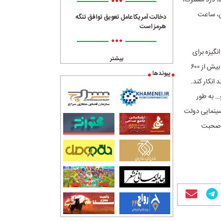
•••
ه آلیشون، ساعت
دخالت آمریکا عامل تعویق توافق تنگه
هرمز است
•••
نگیزه برای
بیشتر
سینماگران به ویژه تضمین سرمایه گذاری در سینما گفت: آمار و ارقام گویای همه چیز است و افزایش بیش از ۶۰۰
پیوندها
واند انکار کند.
و… به طور
 سینمایی دولت
و صحبت