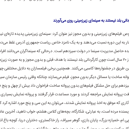
انی بلد نیستند به سینمای زیرزمینی روی می‌آورند
 فیلم‌های زیرزمینی و بدون مجوز نیز عنوان کرد: سینمای زیرزمینی پدیده تازه‌ای ن
ار به این دوره نسبت می‌دهند و به یک نامزد خاص ریاست جمهوری آدرس غلط می‌دهن
یده حاصل مدیریت سینما در دولت سیزدهم است. درحالی که سینماگران می‌دانند افراد
داریم که بیش از ۲۰ سال است چون کارگردانی بلد نیستند با هدف قبلی و بدون مجوز و به صورت زیر
این طریق در جشنواره‌ها کاسبی می‌کنند. همچنین برخی فیلمسازان به دلایل مختلفی چو
نه ساخت یا مسائل دیگر بدون مجوز، فیلم می‌سازند چنانکه وقتی رئیس سازمان سین
زدهم برای حل مشکل فیلم‌های بدون پروانه ساخت فراخوان داد بیش از چهل و پنج ف
فت پروانه نمایش مراجعه کردند و مورد مساعدت قرار گرفتند و پروانه نمایش بسیاری از
ثاری که موفق به اخذ پروانه نمایش شدند، می‌توان به این سی و پنج مورد اشاره کرد که 
یسنده مرده است، به عبارتی، شکارگاه، بچه‌های کلاس هشتم، خواب ناهید، آخرین عاش
ی ام، خمیازه بزرگ، پایان بازی، گوهر سیراف، راز خاکستری، دختران دریا، کوچه باغ انار،
کا، سکوت سیاه، سن سوز، گرم‌ترین روز، درون ماهی، بازگشته، بی سرزمین، یازده یازد