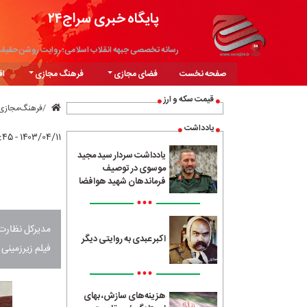
پایگاه خبری سراج۲۴
رسانه تخصصی جبهه انقلاب اسلامی؛ روایت روشن حقیق
صفحه نخست
فضای مجازی
فرهنگ مجازی
اق
قیمت سکه و ارز
فرهنگ‌مجازی
یادداشت
۱۴۰۳/۰۴/۱۱ - ۱۵:۴۵
یادداشت سردار سید مجید
موسوی در توصیف
فرماندهان شهید هوافضا
•••
اکبر عبدی به روایتی دیگر
فیلم زیرزمینی
•••
هزینه‌های سازش، بهای