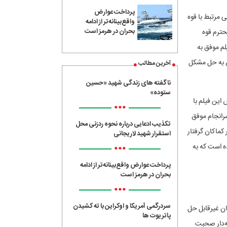
پرداخت عوارض
مرتبط با قوه
واقع‌بینانه‌تر از ادامه
بحران در هرمز است
حترم قوه
م موفق به
ق به حل مشکل
آخرین مطالب
ناگفته های زندگی شهید «حسین
ستوده»
این فیلم با
•••
سرانجام موفق
تکذیب ادعایی درباره نحوه ردزنی محل
 کماکان گرفتار
استقرار شهید لاریجانی
•••
ه است که به
پرداخت عوارض واقع‌بینانه‌تر از ادامه
بحران در هرمز است
•••
سردرگمی آمریکا و اوکراین با ته کشیدن
ان غیرقابل حل
پاتریوت ها
له‌دار صحبت