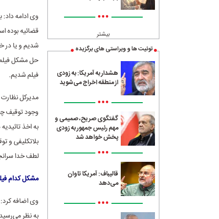
•••
وی ادامه داد:
قضائیه بوده اس
بیشتر
شدیم و یا در 
توئیت ها و ویراستی های برگزیده
حل مشکل فیلم ن
هشدار به آمریکا: به زودی
فیلم شدیم.
از منطقه اخراج می‌شوید
مدیرکل نظارت ب
•••
وجود توقیف چند
گفتگوی صریح، صمیمی و
به اخذ تائیدیه 
مهم رئیس جمهور به زودی
پخش خواهد شد
بلاتکلیفی و تو
•••
لطف خدا سرانجا
قالیباف: آمریکا تاوان
مشکل کدام فیل
می‌دهد
•••
وی اضافه کرد: 
به نظر می‌رسید 