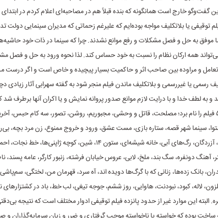
ین گفت‌وگو خارج است همانگونه که بنده قبلاً هم در مصاحبه‌ای اعلام کردم در ابتدا
بیش از ۵۰ فیلم توقیفی یا بلاتکلیف مواجه بوده‌ایم که علیرغم زحماتی که مدیران سینمایی دولت تد
ا موفق به حل و فصل مشکلات و رفع موانع نشدند. چرا که سینما در ذات خود حاشیه‌ه
 می‌تواند همه ارکان نظام را نسبت به خود حساس کند. لذا نحوه ورود به حل و فصل مشک
تعامل و مراوده بین صاحب اثر و حاکمیت بسیار پیچیده و خاص است و اگر درست م
قیف رسمی یا غیررسمی و بلاتکلیف ماندن فیلم منجر شود به گفته سهرابی آثار زیادی دچا
 و به لطف خدا و با درایت لازم موانع صدور پروانه نمایش و یا اکران آنها برطرف شد که 
می‌توان این ۵۵ فیلم را نام برد؛ مصلحت، قاتل و وحشی، مجبوریم، روشن، تصور، سه کام حبس، آخر
وا، سینما شهر قصه، ستاره بازی، مست عشق، ورود و خروج ممنوع، زن مرد بچه، بی‌روی
نبودن، زد و بند، آزردگان، رگ‌های آبی، خانه شیشه‌ای، ستون ۱۴، شین، کوچه ژاپنی‌ها،
تر، آهنگ دونفره، سگ بند، ملخ، لابی، عروس خیابان فرشته، زنبور کارگر، عامه پسند، نا
ان، بانک زده‌ها، زنانی که با گرگ‌ها دویده اند، آه سرد، قهرمان من، لختگی، سم‌پاشی، 
ن، لاله، کبود، نبودنت، هاوایی، روز ششم، جوجه تیغی، لب خط، باد در کشتزارهای نیش
. البته این موارد غیر از حدود پانزده فیلم توقیفی ادوار مختلف است که نتیجه بی‌دقت
 ساخت بوده که خواسته یا ناخواسته موجب گرفتاری و ضرر و زیان سرمایه‌گذاران و صا