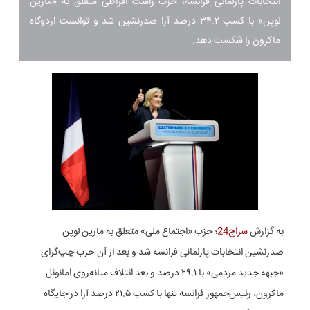
انتخابات پارلمانی فرانسه، حزب راست افراطی متعلق به «مارین
لوپن» با کسب ۳۴.۲ درصد آرا صدرنشین شد و توانست اردوگاه
ماکرون را شکست دهد.
به گزارش
سراج24
؛ حزب «اجتماع ملی» متعلق به مارین لوپن
صدرنشین انتخابات پارلمانی فرانسه شد و بعد از آن حزب چپ‌گرای
«جبهه جدید مردمی» با ۲۹.۱ درصد و بعد ائتلاف میانه‌روی امانوئل
ماکرون، رئیس‌جمهور فرانسه تنها با کسب ۲۱.۵ درصد آرا در جایگاه