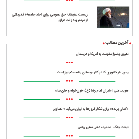
•••
زیست عفیفانه حق عمومی برای آحاد جامعه/ قدردانی
از مردم و دولت عراق
آخرین مطالب
تعویق پاسخ مقومت به آمریکا و عربستان
•••
یمن: هر کشوری که در کنار عربستان باشد، متجاوز است
•••
هویت ملی | «ایران امام رضا (ع)؛ خون‌خواه و جان‌فدا»
•••
«کمانِ پرنده» برای شکار کروزها به ایران می‌آید + تصاویر
•••
تبعات جنگ | تخفیف دهی نفتی ریاض
•••