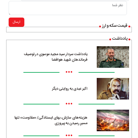
ارسال
قیمت سکه و ارز
یادداشت
یادداشت سردار سید مجید موسوی در توصیف
فرماندهان شهید هوافضا
•••
اکبر عبدی به روایتی دیگر
•••
هزینه‌های سازش، بهای ایستادگی/ «مقاومت» تنها
مسیرِ رسیدن به پیروزی
•••