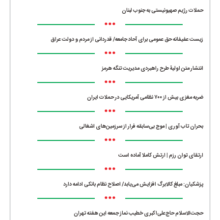
حملات رژیم صهیونیستی به جنوب لبنان
•••
زیست عفیفانه حق عمومی برای آحاد جامعه/ قدردانی از مردم و دولت عراق
•••
انتشار متن اولیۀ طرح راهبردی مدیریت تنگه هرمز
•••
ضربه مغزی بیش از ۷۰۰ نظامی آمریکایی در حملات ایران
•••
بحران تاب آوری | موج بی‌سابقه فرار از سرزمین‌های اشغالی
•••
ارتقای توان رزم | ارتش کاملا آماده است
•••
پزشکیان: مبلغ کالابرگ افزایش می‌یابد/ اصلاح نظام بانکی ادامه دارد
•••
حجت‌الاسلام حاج‌علی‌اکبری خطیب نماز جمعه این هفته تهران