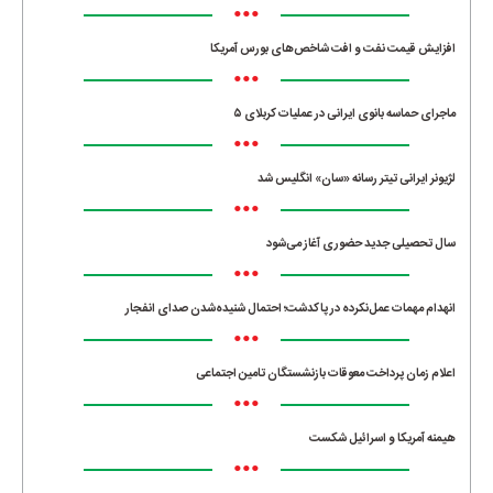
•••
افزایش قیمت نفت و افت شاخص‌های بورس آمریکا
•••
ماجرای حماسه‌ بانوی ایرانی در عملیات کربلای ۵
•••
لژیونر ایرانی تیتر رسانه «سان» انگلیس شد
•••
سال تحصیلی جدید حضوری آغاز می‌شود
•••
انهدام مهمات عمل‌نکرده در پاکدشت؛ احتمال شنیده‌شدن صدای انفجار
•••
اعلام زمان پرداخت معوقات بازنشستگان تامین اجتماعی
•••
هیمنه آمریکا و اسرائیل شکست
•••