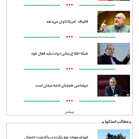
•••
قالیباف: آمریکا تاوان می‌دهد
•••
شبکه اطلاع‌رسانی دولت باید فعال شود
•••
دیپلماسی هم‌چنان ادامه میدان است
•••
بیشتر
مطالب استانها
انهدام مهمات عمل‌نکرده در پاکدشت؛ احتمال