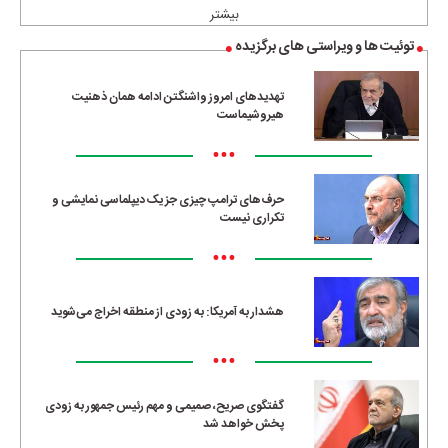
بیشتر
توئیت ها و ویراستی های برگزیده
تهدیدهای امروز واشنگتن ادامه همان ذهنیت
هیروشیماست
•••
حرف‌های ترامپ چیزی جز یک دیپلماسی نمایشی و
تکراری نیست
•••
هشدار به آمریکا: به زودی از منطقه اخراج می‌شوید
•••
گفتگوی صریح، صمیمی و مهم رئیس جمهور به زودی
پخش خواهد شد