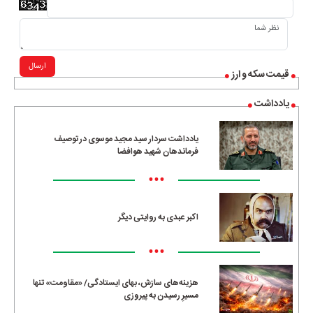
ارسال
قیمت سکه و ارز
یادداشت
یادداشت سردار سید مجید موسوی در توصیف
فرماندهان شهید هوافضا
•••
اکبر عبدی به روایتی دیگر
•••
هزینه‌های سازش، بهای ایستادگی/ «مقاومت» تنها
مسیرِ رسیدن به پیروزی