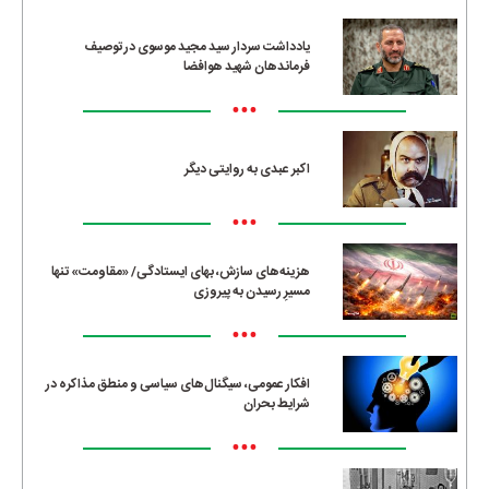
یادداشت سردار سید مجید موسوی در توصیف
فرماندهان شهید هوافضا
•••
اکبر عبدی به روایتی دیگر
•••
هزینه‌های سازش، بهای ایستادگی/ «مقاومت» تنها
مسیرِ رسیدن به پیروزی
•••
افکار عمومی، سیگنال‌های سیاسی و منطق مذاکره در
شرایط بحران
•••