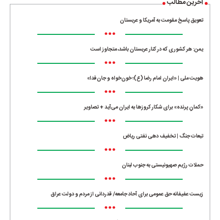
آخرین مطالب
تعویق پاسخ مقومت به آمریکا و عربستان
•••
یمن: هر کشوری که در کنار عربستان باشد، متجاوز است
•••
هویت ملی | «ایران امام رضا (ع)؛ خون‌خواه و جان‌فدا»
•••
«کمانِ پرنده» برای شکار کروزها به ایران می‌آید + تصاویر
•••
تبعات جنگ | تخفیف دهی نفتی ریاض
•••
حملات رژیم صهیونیستی به جنوب لبنان
•••
زیست عفیفانه حق عمومی برای آحاد جامعه/ قدردانی از مردم و دولت عراق
•••