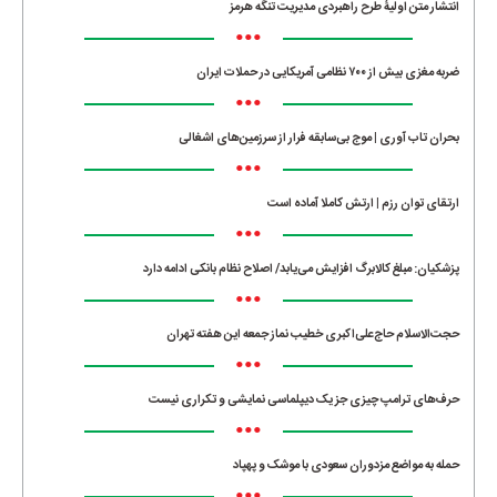
انتشار متن اولیۀ طرح راهبردی مدیریت تنگه هرمز
•••
ضربه مغزی بیش از ۷۰۰ نظامی آمریکایی در حملات ایران
•••
بحران تاب آوری | موج بی‌سابقه فرار از سرزمین‌های اشغالی
•••
ارتقای توان رزم | ارتش کاملا آماده است
•••
پزشکیان: مبلغ کالابرگ افزایش می‌یابد/ اصلاح نظام بانکی ادامه دارد
•••
حجت‌الاسلام حاج‌علی‌اکبری خطیب نماز جمعه این هفته تهران
•••
حرف‌های ترامپ چیزی جز یک دیپلماسی نمایشی و تکراری نیست
•••
حمله به مواضع مزدوران سعودی با موشک و پهپاد