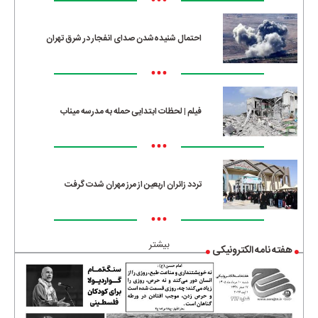
•••
احتمال شنیده‌شدن صدای انفجار در شرق تهران
•••
فیلم | لحظات ابتدایی حمله به مدرسه میناب
•••
تردد زائران اربعین از مرز مهران شدت گرفت
•••
بیشتر
هفته نامه الکترونیکی