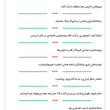
نیروهای خارجی باید منطقه را ترک کنند
•••
رسانه‌ها امروز بخشی از سازوکار جنگ هستند
•••
تماشا کنید | تصاویری از آیت الله سیدمجتبی خامنه‌ای در حال تدریس
•••
ببینید|حیرت صدای آمریکا از قدرت حوثی‌ها
•••
تهدیدهای امروز واشنگتن ادامه همان ذهنیت هیروشیماست
•••
احضار «باقر خرازی» به دادگاه ویژه روحانیت
•••
دختر شهید طهرانی‌مقدم: پدرم می‌گفت 15 سال بعد همه می‌فهمند چه کرده‌ایم
•••
حمله به لامرد با بمب فسفری بود