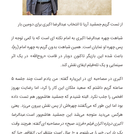
از تست گریم جمشید آریا تا انتخاب عبدالرضا اکبری برای دومین بار
شباهت چهره عبدالرضا اکبری به امام نکته ای است که با کمی توجه از
پس چهره او نمایان است. همین شباهت بدون گریم به چهره امام (ره)،
باعث شده این بازیگر تاکنون دوبار در قامت «روح‌الله» در یک اثر
سینمایی و یک تله‌فیلم ایفای نقش کند.
اکبری در مصاحبه ای در این‌باره گفته: من یادم است چند جلسه ۵
ساعته گریم داشتم که سعید ملکان این کار را کرد، اما رضایت بهروز
افخمی را جلب نکرد. البته شنیدم که جمشید هاشم‌پور هم تست داده
بود اما این طور که می‌گفتند چهره‌اش از پس نقش بیرون می‌زد. یعنی
هرکس می‌دید متوجه می‌شد این جمشید هاشم‌پور است.
عبدالرضا
اکبری درباره اکران فیلم «فرزند صبح» در مصاحبه ای گفته: هرچند وقت
یک بار این خبر را می‌شنوم و ۱۰ سال است منتظر این اتفاقم. چرا که