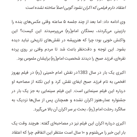
اعتقاد دارم فیلمی که اکران نشود گویی اصلاً ساخته نشده است
وی ادامه داد: اما بعد از چند جلسه ۵ ساعته وقتی عکس‌های بنده را
بازبینی می‌کردند، بستگان امام(ره) می‌پرسیدند این کیست؟ این
واکنش خوبی بود؛ چرا که هنرپیشه در نقش‌های تاریخی نباید دیده
بشود. این توجه و دقت‌نظر باعث شد تا مردم وقتی بر روی پرده
نقره‌ای،
فرزند صبح
را دیدند شخصیت امام(ره) برایشان ملموس بود.
اکبری یک بار در سال 1383در نقش امام خمینی (ره) در فیلم بهروز
افخمی به نام
فرزند صبح
ایفای نقش کرد و این نکته از مصاحبه او
درباره این فیلم سینمایی است. این فیلم سینمایی به جز یک بار در
جشنواره عمار،هنوز اکران نشده و همچنان پس از سال‌ها نزدیک به
سالگرد رحلت امام (ره) ، بحث بر سر اکران آن بالا می‌گیرد.
اکبری درباره اکران این فیلم نیز در مصاحبه‌ای گفته: هرچند وقت یک
بار این خبر را می‌شنوم و ۱۰ سال است منتظر این اتفاقم. چرا که اعتقاد