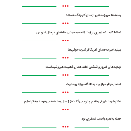
•••
رسانه‌ها امروز بخشی از سازوکار جنگ هستند
•••
تماشا کنید | تصاویری از آیت الله سیدمجتبی خامنه‌ای در حال تدریس
•••
ببینید|حیرت صدای آمریکا از قدرت حوثی‌ها
•••
تهدیدهای امروز واشنگتن ادامه همان ذهنیت هیروشیماست
•••
احضار «باقر خرازی» به دادگاه ویژه روحانیت
•••
دختر شهید طهرانی‌مقدم: پدرم می‌گفت 15 سال بعد همه می‌فهمند چه کرده‌ایم
•••
حمله به لامرد با بمب فسفری بود
•••