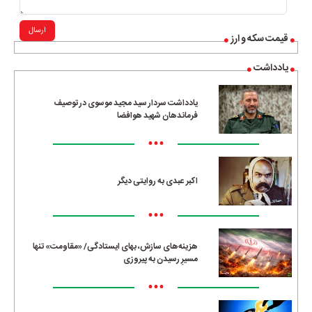
ارسال
قیمت سکه و ارز
یادداشت
یادداشت سردار سید مجید موسوی در توصیف
فرماندهان شهید هوافضا
•••
اکبر عبدی به روایتی دیگر
•••
هزینه‌های سازش، بهای ایستادگی/ «مقاومت» تنها
مسیرِ رسیدن به پیروزی
•••