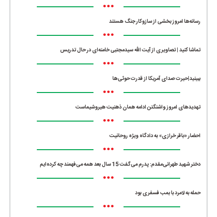
•••
رسانه‌ها امروز بخشی از سازوکار جنگ هستند
•••
تماشا کنید | تصاویری از آیت الله سیدمجتبی خامنه‌ای در حال تدریس
•••
ببینید|حیرت صدای آمریکا از قدرت حوثی‌ها
•••
تهدیدهای امروز واشنگتن ادامه همان ذهنیت هیروشیماست
•••
احضار «باقر خرازی» به دادگاه ویژه روحانیت
•••
دختر شهید طهرانی‌مقدم: پدرم می‌گفت 15 سال بعد همه می‌فهمند چه کرده‌ایم
•••
حمله به لامرد با بمب فسفری بود
•••