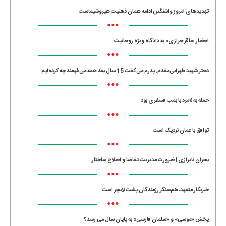
تهدیدهای امروز واشنگتن ادامه همان ذهنیت هیروشیماست
•••
احضار «باقر خرازی» به دادگاه ویژه روحانیت
•••
دختر شهید طهرانی‌مقدم: پدرم می‌گفت 15 سال بعد همه می‌فهمند چه کرده‌ایم
•••
حمله به لامرد با بمب فسفری بود
•••
توافق با عمان نزدیک است
•••
بحران ناترازی | ضرورت مدیریت تقاضا و اصلاح ساختار
•••
خبرنگار متعهد، هم‌سنگر رزمندگان پشت لانچر است
•••
پخش «موسی» و «سلمان فارسی» به پایان سال می رسد؟