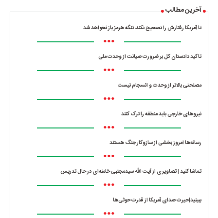
آخرین مطالب
تا آمریکا رفتارش را تصحیح نکند، تنگه هرمز باز نخواهد شد
•••
تاکید دادستان کل بر ضرورت صیانت از وحدت ملی
•••
مصلحتی بالاتر از وحدت و انسجام نیست
•••
نیروهای خارجی باید منطقه را ترک کنند
•••
رسانه‌ها امروز بخشی از سازوکار جنگ هستند
•••
تماشا کنید | تصاویری از آیت الله سیدمجتبی خامنه‌ای در حال تدریس
•••
ببینید|حیرت صدای آمریکا از قدرت حوثی‌ها
•••