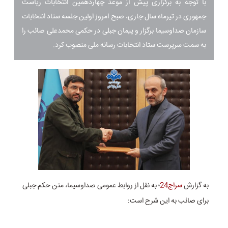
با توجه به برگزاری پیش از موعد چهاردهمین انتخابات ریاست
جمهوری در تیرماه سال جاری، صبح امروز اولین جلسه ستاد انتخابات
سازمان صداوسیما برگزار و پیمان جبلی در حکمی محمدعلی صائب را
به سمت سرپرست ستاد انتخابات رسانه ملی منصوب کرد.
به گزارش
سراج24
؛ به نقل از روابط عمومی صداوسیما، متن حکم جبلی
برای صائب به این شرح است: