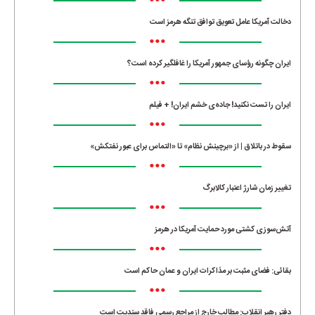
•••
دخالت آمریکا عامل تعویق توافق تنگه هرمز است
•••
ایران چگونه رؤسای جمهور آمریکا را غافلگیر کرده است؟
•••
ایران را تست نکنید! جاده‌ی خشم ایران! + فیلم
•••
سقوط در باتلاق | از «برچینش نظام» تا «التماس برای عبور نفتکش»
•••
تغییر زمان شارژ اعتبار کالابرگ
•••
آتش‌سوزی کشتی مورد حمایت آمریکا در هرمز
•••
بقائی: فضای مثبت بر مذاکرات ایران و عمان حاکم است
•••
دفتر رهبر انقلاب: مطالب خارج از مراجع رسمی فاقد سندیت است