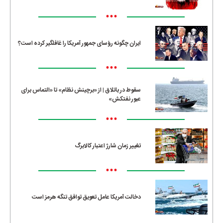
•••
ایران چگونه رؤسای جمهور آمریکا را غافلگیر کرده است؟
•••
سقوط در باتلاق | از «برچینش نظام» تا «التماس برای
عبور نفتکش»
•••
تغییر زمان شارژ اعتبار کالابرگ
•••
دخالت آمریکا عامل تعویق توافق تنگه هرمز است