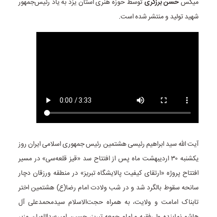
میکس
حسن برزگری
توسط حوزه هنری استان یزد به یاد رئیس‌جمهور
شهید تولید و منتشر شده است.
آیت الله سید ابراهیم رئیسی هشتمین رئیس جمهوری اسلامی ایران روز
یکشنبه ۳۰ اردیبهشت ماه پس از افتتاح سد «قیز قلعه‌سی» در مسیر
افتتاح پروژه «ارتقای کیفیت پالایشگاه تبریز» در منطقه ورزقان دچار
سانحه سقوط بالگرد شد و در شب ولادت امام رضا(ع) هشتمین اختر
تابناک امامت و ولایت، به همراه حجت‌الاسلام سیدمحمدعلی آل
هاشم نماینده ولی‌فقیه و امام جمعه تبریز، حسین امیرعبداللهیان وزیر