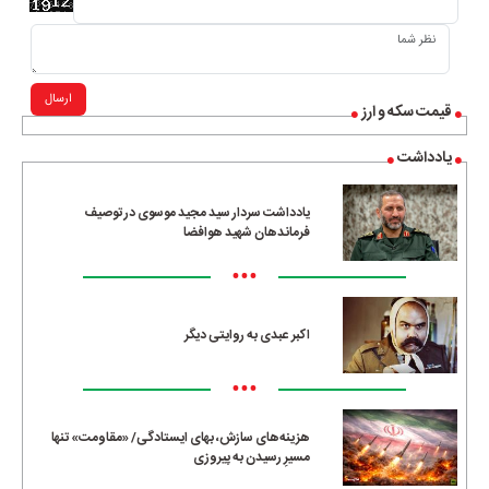
ارسال
قیمت سکه و ارز
یادداشت
یادداشت سردار سید مجید موسوی در توصیف
فرماندهان شهید هوافضا
•••
اکبر عبدی به روایتی دیگر
•••
هزینه‌های سازش، بهای ایستادگی/ «مقاومت» تنها
مسیرِ رسیدن به پیروزی