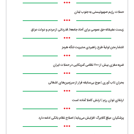
•••
حملات رژیم صهیونیستی به جنوب لبنان
•••
زیست عفیفانه حق عمومی برای آحاد جامعه/ قدردانی از مردم و دولت عراق
•••
انتشار متن اولیۀ طرح راهبردی مدیریت تنگه هرمز
•••
ضربه مغزی بیش از ۷۰۰ نظامی آمریکایی در حملات ایران
•••
بحران تاب آوری | موج بی‌سابقه فرار از سرزمین‌های اشغالی
•••
ارتقای توان رزم | ارتش کاملا آماده است
•••
پزشکیان: مبلغ کالابرگ افزایش می‌یابد/ اصلاح نظام بانکی ادامه دارد
•••