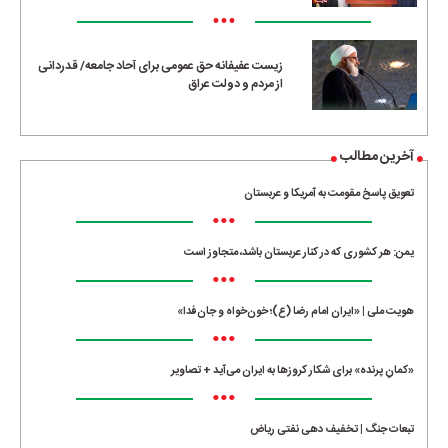
•••
زیست عفیفانه حق عمومی برای آحاد جامعه/ قدردانی
از مردم و دولت عراق
آخرین مطالب
تعویق پاسخ مقومت به آمریکا و عربستان
•••
یمن: هر کشوری که در کنار عربستان باشد، متجاوز است
•••
هویت ملی | «ایران امام رضا (ع)؛ خون‌خواه و جان‌فدا»
•••
«کمانِ پرنده» برای شکار کروزها به ایران می‌آید + تصاویر
•••
تبعات جنگ | تخفیف دهی نفتی ریاض