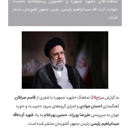
نماهنگ‌های «شهید جمهور» و «همچون پرستوها»به مناسبت
شهادت آیت الله سیدابراهیم رئیسی، رئیس جمهور کشورمان منتشر
شدند.
به گزارش
سراج24
؛ نماهنگ «شهید جمهور» با شعری از
قاسم صرافان
،
آهنگسازی
احسان جوادی
و اجرای گروه‌های سرود «حبیب» و «نور»
تهران به سرپرستی
علیرضا پورزند
،
حسین پورغلام
به یاد
شهید آیت‌الله
سیدابراهیم رئیسی
رئیس جمهور کشورمان منتشر شده است.