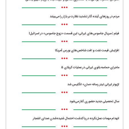
•••
مردم در روزهای آینده آثار تشدید نظارت بر بازار را می‌بینند
•••
فیلم | سریال جاسوس‌های ایرانی؛ این قسمت «زوج جاسوس» در اسرائیل!
•••
افزایش قیمت نفت و افت شاخص‌های بورس آمریکا
•••
ماجرای حماسه‌ بانوی ایرانی در عملیات کربلای ۵
•••
لژیونر ایرانی تیتر رسانه «سان» انگلیس شد
•••
سال تحصیلی جدید حضوری آغاز می‌شود
•••
انهدام مهمات عمل‌نکرده در پاکدشت؛ احتمال شنیده‌شدن صدای انفجار
•••