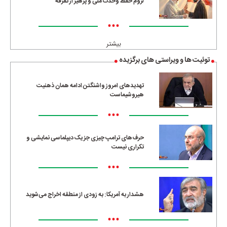
لزوم حفظ وحدت ملی و پرهیز از تفرقه
•••
بیشتر
توئیت ها و ویراستی های برگزیده
تهدیدهای امروز واشنگتن ادامه همان ذهنیت
هیروشیماست
•••
حرف‌های ترامپ چیزی جز یک دیپلماسی نمایشی و
تکراری نیست
•••
هشدار به آمریکا: به زودی از منطقه اخراج می‌شوید
•••