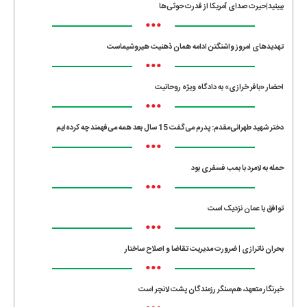
ببینید|حیرت صدای آمریکا از قدرت حوثی‌ها
•••
تهدیدهای امروز واشنگتن ادامه همان ذهنیت هیروشیماست
•••
احضار «باقر خرازی» به دادگاه ویژه روحانیت
•••
دختر شهید طهرانی‌مقدم: پدرم می‌گفت 15 سال بعد همه می‌فهمند چه کرده‌ایم
•••
حمله به لامرد با بمب فسفری بود
•••
توافق با عمان نزدیک است
•••
بحران ناترازی | ضرورت مدیریت تقاضا و اصلاح ساختار
•••
خبرنگار متعهد، هم‌سنگر رزمندگان پشت لانچر است