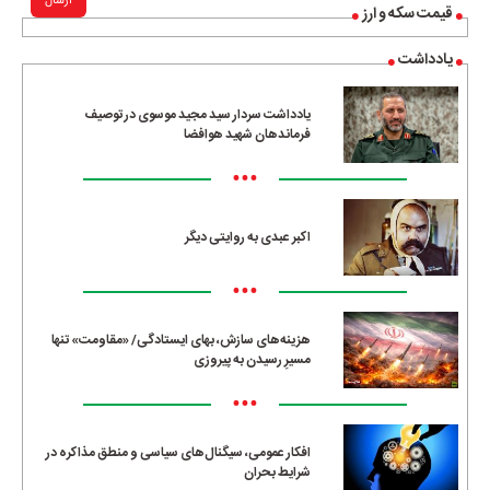
ارسال
قیمت سکه و ارز
یادداشت
یادداشت سردار سید مجید موسوی در توصیف
فرماندهان شهید هوافضا
•••
اکبر عبدی به روایتی دیگر
•••
هزینه‌های سازش، بهای ایستادگی/ «مقاومت» تنها
مسیرِ رسیدن به پیروزی
•••
افکار عمومی، سیگنال‌های سیاسی و منطق مذاکره در
شرایط بحران