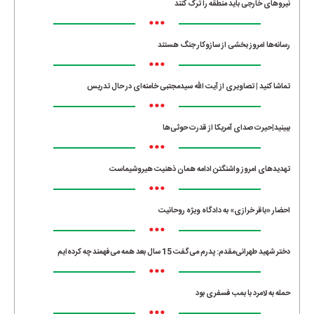
نیروهای خارجی باید منطقه را ترک کنند
•••
رسانه‌ها امروز بخشی از سازوکار جنگ هستند
•••
تماشا کنید | تصاویری از آیت الله سیدمجتبی خامنه‌ای در حال تدریس
•••
ببینید|حیرت صدای آمریکا از قدرت حوثی‌ها
•••
تهدیدهای امروز واشنگتن ادامه همان ذهنیت هیروشیماست
•••
احضار «باقر خرازی» به دادگاه ویژه روحانیت
•••
دختر شهید طهرانی‌مقدم: پدرم می‌گفت 15 سال بعد همه می‌فهمند چه کرده‌ایم
•••
حمله به لامرد با بمب فسفری بود