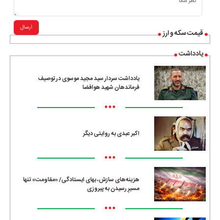
ارسال
قیمت سکه و ارز
یادداشت
یادداشت سردار سید مجید موسوی در توصیف
فرماندهان شهید هوافضا
•••
اکبر عبدی به روایتی دیگر
•••
هزینه‌های سازش، بهای ایستادگی/ «مقاومت» تنها
مسیرِ رسیدن به پیروزی
•••