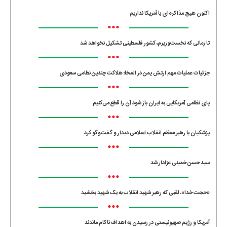
اکنون هیچ مذاکره‌ای با آمریکا نداریم
•••
تا زمانی که نخست‌وزیرم، کشور فلسطینی تشکیل نخواهد شد
•••
جزئیات عملیات مهم ارتش یمن در المخا؛ هلاکت چندین نظامی سعودی
•••
پای نظامی آمریکایی به ایران باز شود آن را قطع می‌کنیم
•••
پزشکیان با رهبر معظم انقلاب اسلامی دیدار و گفت‌وگو کرد
•••
سید حسن خمینی عزادار شد
•••
«حجت خدا»، لقبی که رهبر شهید انقلاب به یک شهید بخشید
•••
آمریکا و رژیم صهیونیستی در رسیدن به اهداف ناکام ماندند