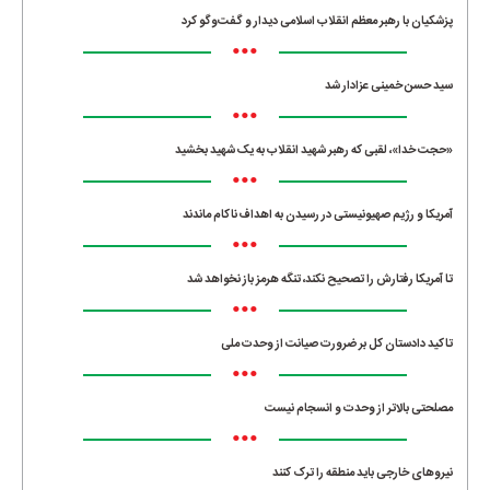
پزشکیان با رهبر معظم انقلاب اسلامی دیدار و گفت‌وگو کرد
•••
سید حسن خمینی عزادار شد
•••
«حجت خدا»، لقبی که رهبر شهید انقلاب به یک شهید بخشید
•••
آمریکا و رژیم صهیونیستی در رسیدن به اهداف ناکام ماندند
•••
تا آمریکا رفتارش را تصحیح نکند، تنگه هرمز باز نخواهد شد
•••
تاکید دادستان کل بر ضرورت صیانت از وحدت ملی
•••
مصلحتی بالاتر از وحدت و انسجام نیست
•••
نیروهای خارجی باید منطقه را ترک کنند