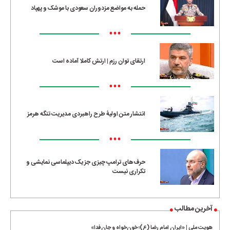
حمله به مواضع مزدوران سعودی با موشک و پهپاد
•••
ارتقای توان رزم | ارتش کاملا آماده است
•••
انتشار متن اولیۀ طرح راهبردی مدیریت تنگه هرمز
•••
حرف‌های ترامپ چیزی جز یک دیپلماسی نمایشی و
تکراری نیست
آخرین مطالب
هویت ملی | «ایران امام رضا (ع)؛ خون‌خواه و جان‌فدا»