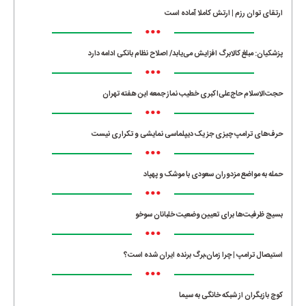
ارتقای توان رزم | ارتش کاملا آماده است
•••
پزشکیان: مبلغ کالابرگ افزایش می‌یابد/ اصلاح نظام بانکی ادامه دارد
•••
حجت‌الاسلام حاج‌علی‌اکبری خطیب نماز جمعه این هفته تهران
•••
حرف‌های ترامپ چیزی جز یک دیپلماسی نمایشی و تکراری نیست
•••
حمله به مواضع مزدوران سعودی با موشک و پهپاد
•••
بسیج ظرفیت‌ها برای تعیین وضعیت خلبانان سوخو
•••
استیصال ترامپ | چرا زمان،برگ برنده ایران شده است؟
•••
کوچ بازیگران از شبکه خانگی به سیما