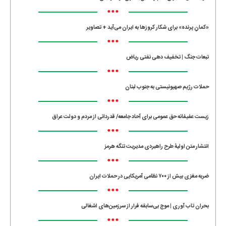
•••
«کمانِ پرنده» برای شکار کروزها به ایران می‌آید + تصاویر
•••
تبعات جنگ | تخفیف دهی نفتی ریاض
•••
حملات رژیم صهیونیستی به جنوب لبنان
•••
زیست عفیفانه حق عمومی برای آحاد جامعه/ قدردانی از مردم و دولت عراق
•••
انتشار متن اولیۀ طرح راهبردی مدیریت تنگه هرمز
•••
ضربه مغزی بیش از ۷۰۰ نظامی آمریکایی در حملات ایران
•••
بحران تاب آوری | موج بی‌سابقه فرار از سرزمین‌های اشغالی
•••