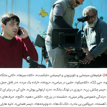
؛ فیلم‌های سینمایی و تلویزیونی و انیمیشن «شکست»، «کلاه سبزها»، «کانی مانگا»،
فارس 2»، «پیکو»، «پی 22»، «کلاسیکو»، «شبی در میامی»، «روباه»، «اراده یک مرد»، «در قابل ح
پسر چکش زن»، «روزی در تونگ یانگ»، «دزد ارغوانی پوش»، «ای کی در برابر ای ک
، «زندگی خصوصی والتر میتی»، «نشسته در بزرخ»، «کلاس دهم»، «گنج»، «برف‌های
آهسته»، «بروکلین بی مادر»، «لک لک‌ها»، «دوچرخه‌ها»، «پسر فضایی»، «تپه هارلی»