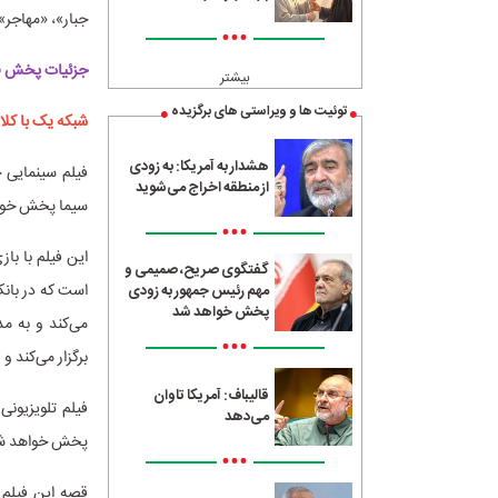
جبار»، «مهاجر»، «دکتر» و «ورو
•••
جزئیات پخش فیلم
بیشتر
توئیت ها و ویراستی های برگزیده
شبکه یک با کلا
هشدار به آمریکا: به زودی
از منطقه اخراج می‌شوید
سیما پخش خوا
•••
این فیلم با با
گفتگوی صریح، صمیمی و
است که در بانک
مهم رئیس جمهور به زودی
پخش خواهد شد
می‌کند و به مد
•••
برگزار می‌کند و .
قالیباف: آمریکا تاوان
می‌دهد
پخش خواهد ش
•••