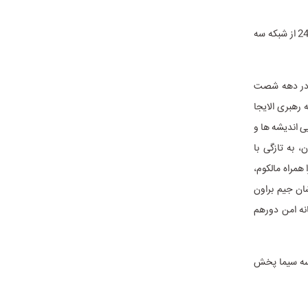
فیلم سینمایی جدید «شبی در میامی» به کارگردانی «رجینا کینگ»، پنج‌شنبه 30 فروردین‌ماه ساعت 24 از شبکه سه
: در دهه شصت
 رهبری الایجا
ی اندیشه ها و
و قهرمان بوکس جهان، به تازگی با
همراه مالکوم،
ان جیم براون
نه امن دورهم
ز افخمی»، جمعه 31 فروردین‌ماه ساعت 14:30 از شبکه سه سیما پخش