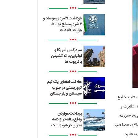
•••
بازداشت ۲۱ مزدور موساد و
۴ شرور مسلح توسط
وزارت اطلاعات
•••
سردرگمی آمریکا و
اوکراین با ته کشیدن
پاتریوت ها
•••
هلاکت اعضای یک تیم
تروریستی در جنوب
سیستان و بلوچستان
 «نبرد خلیج
•••
مل»، «آلبرت و
پرداخت عوارض
ی»، «مزرعه
واقع‌بینانه‌تر از ادامه
 داغ»، «صاحب
بحران در هرمز است
•••
، «نبرد