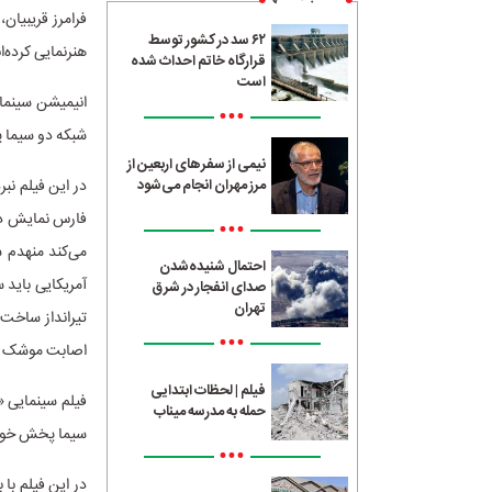
فرامرز قریبیان،
۶۲ سد در کشور توسط
هنرنمایی کرده‌ان
قرارگاه خاتم احداث شده
است
•••
شبکه دو سیما
نیمی از سفرهای اربعین از
در این فیلم نب
مرز مهران انجام می‌شود
فارس نمایش داد
•••
می‌کند منهدم ش
احتمال شنیده‌شدن
آمریکایی باید س
صدای انفجار در شرق
تهران
تیرانداز ساخت ا
•••
اصابت موشک قرا
فیلم | لحظات ابتدایی
حمله به مدرسه میناب
سیما پخش خوا
•••
در این فیلم با