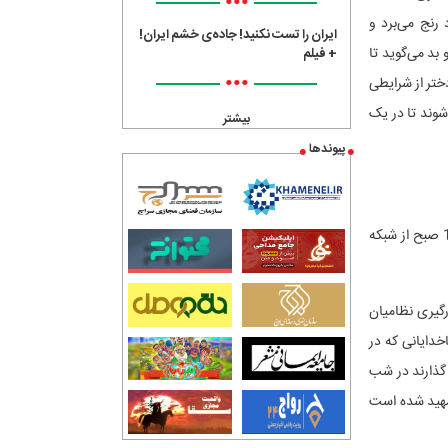
•••
 رنج می‌برد و
ایران را تست نکنید! جاده‌ی خشم ایران!
بد می‌گوید تا
+ فیلم
•••
ختر از شرایطی
‌شوند تا در یک
بیشتر
پیوندها
فیلم تلویزیونی «پی 22» به کارگردانی «حسین قاسمی جامی»، پنج‌شنبه 30 فروردین ماه ساعت 10 صبح از شبکه
رابطه با درگیری نظامیان
خدایانی که در
 گذارند در شب
 شهید شده است