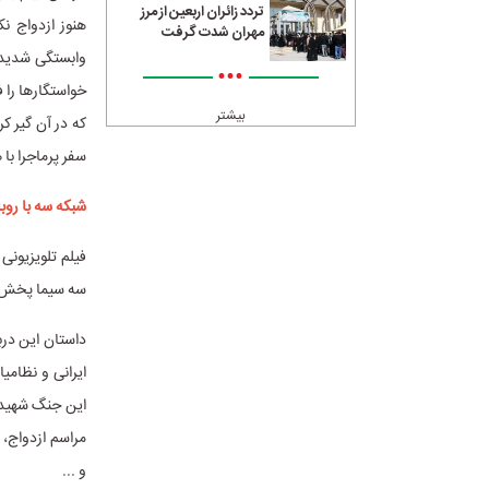
تردد زائران اربعین از مرز
هنوز ازدواج نک
مهران شدت گرفت
وابستگی شدیدی 
•••
خواستگارها را 
بیشتر
که در آن گیر کر
سفر پرماجرا با 
شبکه سه با روبا
سه سیما پخش 
ایرانی و نظامی
این جنگ شهید ش
مراسم ازدواج، 
و ...