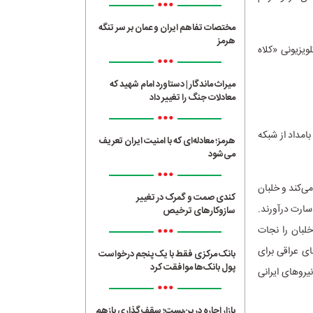
•••
مختصات تفاهم ایران و عمان بر سر تنگه
هرمز
ویزیونی «کلاه
•••
میراث ماندگار | دستاورد امام شهید که
معادلات جنگ را تغییر داد
•••
ردانی «سیف‌الله داد»، جمعه 31 فروردین‌ماه ساعت 00:20 دقیقه بامداد از شبکه
هرمز؛ معادله‌ای که با امنیت ایران تعریف
می‌شود
•••
ی‌کند و خلبان
کندی صمت و گمرک در تغییر
اسارت درآورند.
سازوکارهای ترخیص
•••
لبان را نجات
ای عراقی برای
بانک مرکزی فقط با یک‌ پنجم درخواست
پول بانک‌ها موافقت کرد
نیروهای ایرانی
•••
بازار اجاره در بن‌بست؛ سقف‌گذاری بازهم