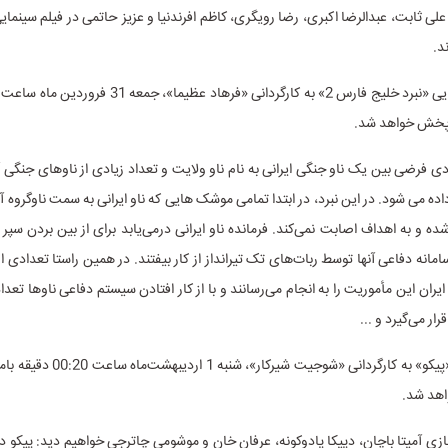
 علی ثابت، عبدالرضا اکبری، رضا رویگری، کاظم افرندنیا و عزیز حاتمی در فیلم سینمای
د.
 پخش خواهد شد.
ردی فرضی بین یک ناو جنگی ایرانی به نام ناو ولایت و تعداد زیادی از ناوهای جنگی آ
ه می شود. در این نبرد، در ابتدا تمامی موشک هایی که ناو ایرانی به سمت ناوگروه 
ده و به اهداف اصابت نمی‌کند. فرمانده ناو ایرانی درمی‌یابد برای از بین بردن سپر
امانه دفاعی آنها توسط ربات‌های تک تیرانداز از کار بیفتند. در همین راستا تعدادی 
یران این مأموریت را به انجام می‌رسانند و با از کار افتادن سیستم دفاعی ناوها تعداد
ر می‌گیرد و ...
فیلم سینمایی «پیکو» به کارگردانی «شوجیت شی
هد شد.
 بازی آمیتا باچان، دپیکا پادوکونه، عرفان خان و موشومی چاترجی خواهیم دید: پیکو