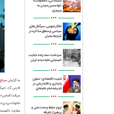
ایستادگی/ «مقاومت»
تنها مسیرِ رسیدن به
پیروزی
•••
افکار عمومی، سیگنال‌های
سیاسی و منطق مذاکره در
شرایط بحران
•••
سردشت؛ سند زنده جنایت
شیمیایی علیه مردم ایران
•••
امنیت اقتصادی؛ ستون
به گزارش
سراج24
پایداری و اقتدار ملی در
اندیشه امام خامنه‌ای
•••
سرقت الماس»، «
خانواده پردی»
لزوم حفظ وحدت ملی و
مقام»، «آهسته 
پرهیز از تفرقه