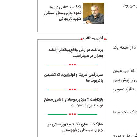
تکذیب ادعایی درباره
نحوه ردزنی محل استقرار
شهید لاریجانی
آخرین مطالب
فیلم سینمایی جدید «شکست» به کارگردانی «کوک هی چوی»، پنج‌شنبه 30 فروردین‌ماه ساعت 23 از شبکه یک
پرداخت عوارض واقع‌بینانه‌تر از ادامه
بحران در هرمز است
•••
ه نام سی هیون
سردرگمی آمریکا و اوکراین با ته کشیدن
ی را پیش بینی
پاتریوت ها
•••
ن اطلاع عمومی
بازداشت ۲۱ مزدور موساد و ۴ شرور مسلح
توسط وزارت اطلاعات
بزها» به کارگردانی «مسعود تکاور»، جمعه 31 فروردین‌ماه ساعت 16 از شبکه یک سیما
•••
هلاکت اعضای یک تیم تروریستی در
جنوب سیستان و بلوچستان
و پادگان دژ و مردم