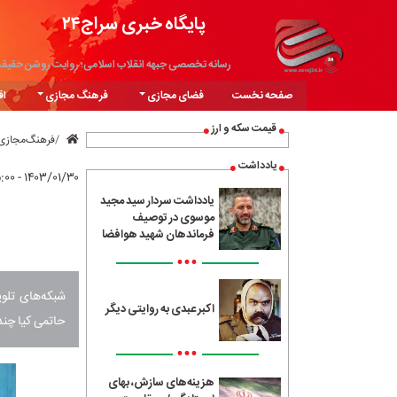
پایگاه خبری سراج۲۴
رسانه تخصصی جبهه انقلاب اسلامی؛ روایت روشن حقیق
صفحه نخست
فضای مجازی
فرهنگ مجازی
اق
قیمت سکه و ارز
فرهنگ‌مجازی
یادداشت
۱۴۰۳/۰۱/۳۰ - ۱۵:۰۰
یادداشت سردار سید مجید
موسوی در توصیف
فرماندهان شهید هوافضا
•••
شبکه‌های تلوی
اکبر عبدی به روایتی دیگر
حاتمی کیا چند
•••
هزینه‌های سازش، بهای