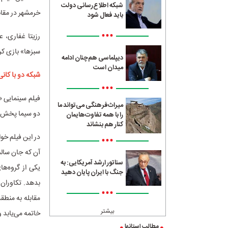
شبکه اطلاع‌رسانی دولت
خرمشهر در مقاب
باید فعال شود
•••
رزیتا غفاری، ع
سبزها» بازی کرد
دیپلماسی هم‌چنان ادامه
میدان است
شبکه دو با کانی‌
•••
میراث‌فرهنگی می‌تواند ما
دو سیما پخش 
را با همه تفاوت‌هایمان
کنار هم بنشاند
در این فیلم خو
•••
آن که جان سالم 
سناتور ارشد آمریکایی: به
یکی از گروه‌ه
جنگ با ایران پایان دهید
بدهد. تکاوران 
•••
مقابله به منطقه
بیشتر
خاتمه می‌یابد و 
مطالب استانها