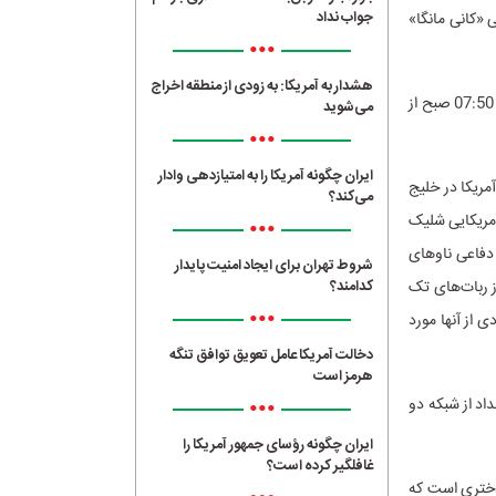
جواب نداد
ی «کانی مانگا»
•••
هشدار به آمریکا: به زودی از منطقه اخراج
انیمیشن سینمایی «نبرد خلیج فارس 2» به کارگردانی «فرهاد عظیما»، جمعه 31 فروردین ماه ساعت 07:50 صبح از
می‌شوید
•••
ایران چگونه آمریکا را به امتیازدهی وادار
مریکا در خلیج
می‌کند؟
آمریکایی شلیک
•••
 دفاعی ناوهای
شروط تهران برای ایجاد امنیت پایدار
از ربات‌های تک
کدامند؟
•••
ی از آنها مورد
دخالت آمریکا عامل تعویق توافق تنگه
هرمز است
•••
رکار»، شنبه 1 اردیبهشت‌ماه ساعت 00:20 دقیقه بامداد از شبکه دو
ایران چگونه رؤسای جمهور آمریکا را
غافلگیر کرده است؟
 دختری است که