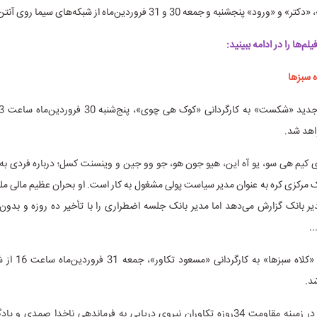
د» پنجشنبه و جمعه 30 و 31 فروردین‌ماه از شبکه‌های سیما روی آنتن می‌رود.
‌ها را در ادامه ببینید:
ه سبزها
هد شد.
زی کیم هی سو، یو آه این، هیو جون هو، جو وو جین و وینسنت کسل؛ درباره فردی ب
 مرکزی کره به عنوان مدیر سیاست پولی مشغول به کار است. او بحران عظیم مالی مل
یر بانک گزارش می‌دهد اما مدیر بانک جلسه اضطراری را با تأخیر ده روزه و بدو
..
فیلم تلویزیونی «کلاه س
د.
قصه این فیلم در زمینه مقاومت 34روزه تکاوران نیروی دریایی به فرماندهی ناخدا صمدی 