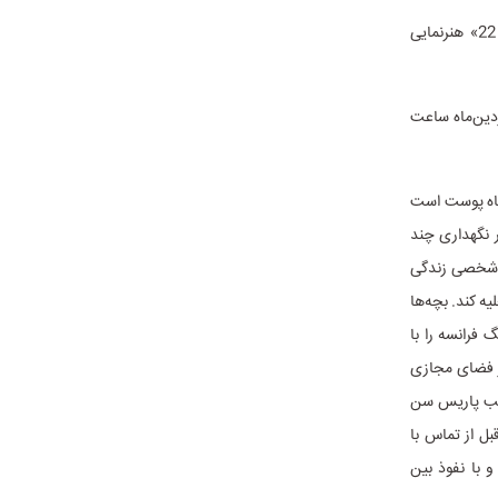
امین حیایی، افسانه بایگان، نسرین مقانلو، الهه حصاری و هادی ساعی در فیلم تلویزیونی «پی 22» هنرنمایی
 به کارگردانی «ناتانائل گودج و آدرین پیکه گوتیه»، پنج‌شنبه 30 فروردین‌ماه ساعت
یاه پوست است
 نگهداری چند
و شخصی زندگی
یه کند. بچه‌ها
 فرانسه را با
در فضای مجازی
عصب پاریس سن
ل از تماس با
 با نفوذ بین