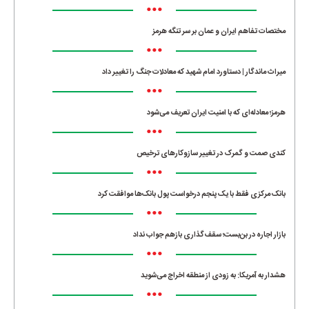
•••
مختصات تفاهم ایران و عمان بر سر تنگه هرمز
•••
میراث ماندگار | دستاورد امام شهید که معادلات جنگ را تغییر داد
•••
هرمز؛ معادله‌ای که با امنیت ایران تعریف می‌شود
•••
کندی صمت و گمرک در تغییر سازوکارهای ترخیص
•••
بانک مرکزی فقط با یک‌ پنجم درخواست پول بانک‌ها موافقت کرد
•••
بازار اجاره در بن‌بست؛ سقف‌گذاری بازهم جواب نداد
•••
هشدار به آمریکا: به زودی از منطقه اخراج می‌شوید
•••