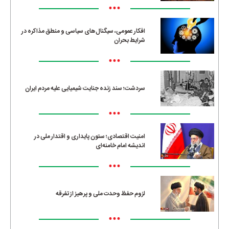
•••
افکار عمومی، سیگنال‌های سیاسی و منطق مذاکره در
شرایط بحران
•••
سردشت؛ سند زنده جنایت شیمیایی علیه مردم ایران
•••
امنیت اقتصادی؛ ستون پایداری و اقتدار ملی در
اندیشه امام خامنه‌ای
•••
لزوم حفظ وحدت ملی و پرهیز از تفرقه
•••