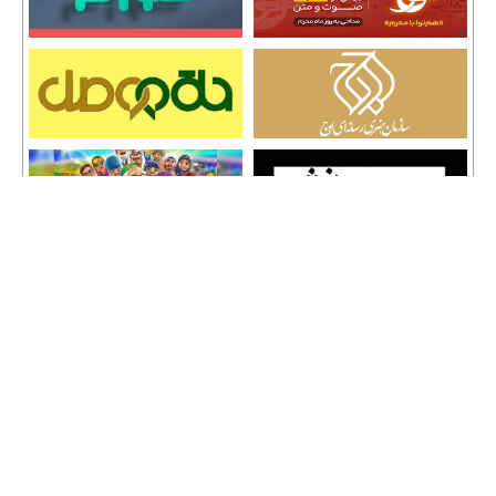
تمامی حقوق نشر مطالب و حق کپی رایت برای وب سایت سراج 24 محفوظ است و هرگونه