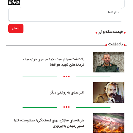
ارسال
قیمت سکه و ارز
یادداشت
یادداشت سردار سید مجید موسوی در توصیف
فرماندهان شهید هوافضا
•••
اکبر عبدی به روایتی دیگر
•••
هزینه‌های سازش، بهای ایستادگی/ «مقاومت» تنها
مسیرِ رسیدن به پیروزی