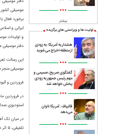
دفتر موسیقی م
•••
موسیقی کشور د
برخورد فعال ب
بیشتر
ایرانی و اسلا
توئیت ها و ویراستی های برگزیده
و تولیدات موس
هشدار به آمریکا: به زودی
دفتر موسیقی ع
از منطقه اخراج می‌شوید
•••
موسیقی منجر شد
گفتگوی صریح، صمیمی و
مهم رئیس جمهور به زودی
فروردین و آلبو
پخش خواهد شد
•••
استودیوی صدابر
قالیباف: آمریکا تاوان
می‌دهد
•••