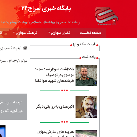
پایگاه خبری سراج۲۴
رسانه تخصصی جبهه انقلاب اسلامی؛ روایت روشن حقیق
صفحه نخست
فضای مجازی
فرهنگ مجازی
اق
قیمت سکه و ارز
فرهنگ‌مجازی
یادداشت
۱۴۰۳/۰۱/۱۸ - ۱۲:۰۰
یادداشت سردار سید مجید
موسوی در توصیف
فرماندهان شهید هوافضا
•••
عرصه موسیقی 
اکبر عبدی به روایتی دیگر
می‌گوید که روا
•••
هزینه‌های سازش، بهای