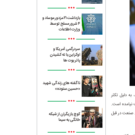
•••
بازداشت ۲۱ مزدور موساد و
۴ شرور مسلح توسط
وزارت اطلاعات
•••
سردرگمی آمریکا و
اوکراین با ته کشیدن
پاتریوت ها
•••
ناگفته های زندگی شهید
«حسین ستوده»
به دلیل تکثر
•••
 نیامده است.
 صنعت در قبل
کوچ بازیگران از شبکه
خانگی به سیما
•••