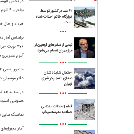
نواحی، ۴ آلبوم موسیقی کلاسیک و یک آلبوم موسیقی کودک در اردیبهشت ماه صادر شد.
۶۲ سد در کشور توسط
قرارگاه خاتم احداث شده
است
خرداد و حال خ
•••
نیمی از سفرهای اربعین از
مرز مهران انجام می‌شود
آلبوم تصویری م
•••
احتمال شنیده‌شدن
دفتر موسیقی د
صدای انفجار در شرق
تهران
در سه ماهه ن
•••
همچنین استودیوهای صد
فیلم | لحظات ابتدایی
حمله به مدرسه میناب
نماهنگ هایی در
•••