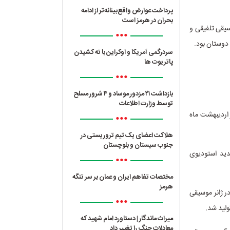
پرداخت عوارض واقع‌بینانه‌تر از ادامه
بحران در هرمز است
بوم موسیقی تلفیقی و
•••
دوستان بود.
سردرگمی آمریکا و اوکراین با ته کشیدن
پاتریوت ها
•••
بازداشت ۲۱ مزدور موساد و ۴ شرور مسلح
توسط وزارت اطلاعات
ی در اردیبهشت ماه
•••
هلاکت اعضای یک تیم تروریستی در
جنوب سیستان و بلوچستان
موسیقی، ۱۰ نماهنگ و ۸ تأسیس و تمدید استودیوی
•••
مختصات تفاهم ایران و عمان بر سر تنگه
هرمز
ز گرفته، ۳۰۹ اثر در ژانر موسیقی پاپ، ۱۶ اثر در ژانر موسیقی سنتی، ۳۰ اثر در ژانر موسیقی
•••
میراث ماندگار | دستاورد امام شهید که
معادلات جنگ را تغییر داد