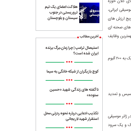
ای کلان حوزه
هلاکت اعضای یک تیم
سیقی ایرانی،
تروریستی در جنوب
سیستان و بلوچستان
ویج ارزش های
اهای صحنه ای
همترین وظایف
آخرین مطالب
استیصال ترامپ | چرا زمان،برگ برنده
ایران شده است؟
این رسالت تعریف شده در ۹ ماه نخست ۱۴۰۲ به صدور مجوز برای نزدیک به ۳ هزار تک آهنگ و نزدیک به ۲۰۰ آلبوم
•••
کوچ بازیگران از شبکه خانگی به سیما
•••
ناگفته های زندگی شهید «حسین
۱۰ نماهنگ و هشت مجوز تاسیس و تمدید
ستوده»
•••
تکذیب ادعایی درباره نحوه ردزنی محل
ر شده ۱۵۲ اثر در ژانر موسیقی پاپ، ۸ اثر در ژانر موسیقی سنتی، ۶ اثر در ژانر موسیقی
استقرار شهید لاریجانی
ر در ژانر موسیقی الکترونیک و یک سرود
•••