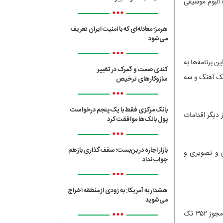
در بخش آلبوم‌ها نیز، مجوز ۶ آلبوم موسیقی سنتی، ۵ آلبوم موسیقی پاپ، ۵ آلبوم موسیقی تلفیقی، ۵ آلبوم موسیقی
•••
هرمز؛ معادله‌ای که با امنیت ایران تعریف
می‌شود
•••
 دفعات این برنامه‌ها به
کندی صمت و گمرک در تغییر
را در کشور رسید. در مدت یاد شده، ۷۰ آلبوم موسیقی مجوز دریافت کردند و برای ۹۴۰ تک آهنگ و سه
سازوکارهای ترخیص
•••
بانک مرکزی فقط با یک‌ پنجم درخواست
ر و همچنین صدور مجوز انتشار ۴۲ کتاب گویا از دیگر اقدامات
پول بانک‌ها موافقت کرد
•••
بازار اجاره در بن‌بست؛ سقف‌گذاری بازهم
 و تصویری و
جواب نداد
•••
هشدار به آمریکا: به زودی از منطقه اخراج
می‌شوید
•••
آمار مجوزهای صادره دفتر موسیقی وزارت فرهنگ و ارشاد اسلامی در تیرماه ۱۴۰۲ نشان می دهد مجوز ۳۵۲ تک