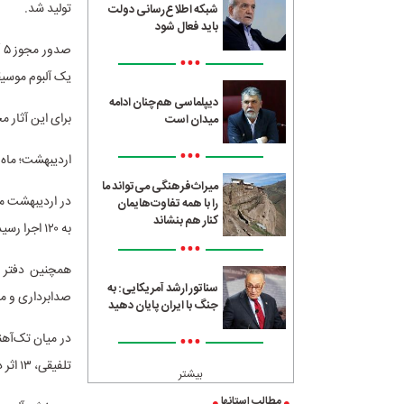
تولید شد.
شبکه اطلاع‌رسانی دولت
باید فعال شود
•••
یک آلبوم موسیق
دیپلماسی هم‌چنان ادامه
برای این آثار م
میدان است
•••
اردیبهشت؛ ماه 
میراث‌فرهنگی می‌تواند ما
را با همه تفاوت‌هایمان
کنار هم بنشاند
به ۱۲۰ اجرا رسید.
•••
سناتور ارشد آمریکایی: به
صدابرداری و مرا
جنگ با ایران پایان دهید
•••
تلفیقی، ۱۳ اثر در ژانر موسیقی نواحی، ۷ اثر در ژانر موسیقی کلاسیک، ۵ اثر در ژانر موسیقی الکترونیک تولید شد.
بیشتر
مطالب استانها