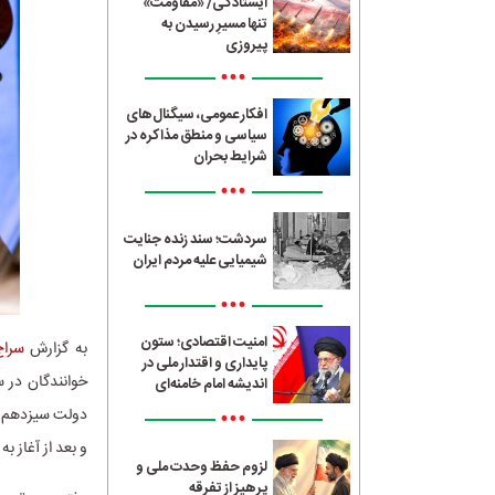
ایستادگی/ «مقاومت»
تنها مسیرِ رسیدن به
پیروزی
•••
افکار عمومی، سیگنال‌های
سیاسی و منطق مذاکره در
شرایط بحران
•••
سردشت؛ سند زنده جنایت
شیمیایی علیه مردم ایران
•••
امنیت اقتصادی؛ ستون
به گزارش
سراج4
پایداری و اقتدار ملی در
خوانندگان در 
اندیشه امام خامنه‌ای
•••
دولت سیزدهم ط
و بعد از آغاز 
لزوم حفظ وحدت ملی و
پرهیز از تفرقه