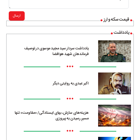
ارسال
قیمت سکه و ارز
یادداشت
یادداشت سردار سید مجید موسوی در توصیف
فرماندهان شهید هوافضا
•••
اکبر عبدی به روایتی دیگر
•••
هزینه‌های سازش، بهای ایستادگی/ «مقاومت» تنها
مسیرِ رسیدن به پیروزی
•••