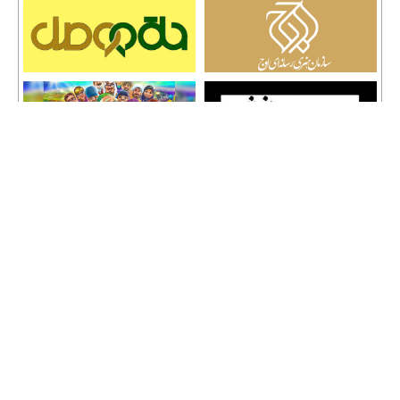
تمامی حقوق نشر مطالب و حق کپی رایت برای وب سایت سراج 24 محفوظ است و هرگونه
کپی برداری پیگرد قانونی دارد.
info [@] seraj24.ir