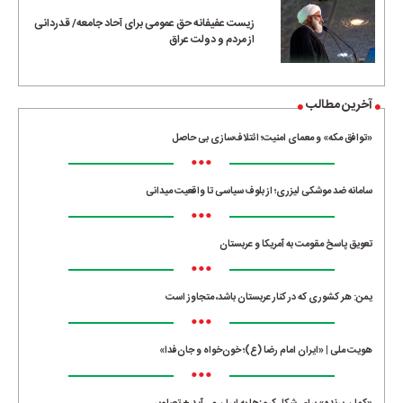
زیست عفیفانه حق عمومی برای آحاد جامعه/ قدردانی
از مردم و دولت عراق
آخرین مطالب
«توافق مکه» و معمای امنیت؛ ائتلاف‌سازی بی حاصل
•••
سامانه ضد موشکی لیزری؛ از بلوف سیاسی تا واقعیت میدانی
•••
تعویق پاسخ مقومت به آمریکا و عربستان
•••
یمن: هر کشوری که در کنار عربستان باشد، متجاوز است
•••
هویت ملی | «ایران امام رضا (ع)؛ خون‌خواه و جان‌فدا»
•••