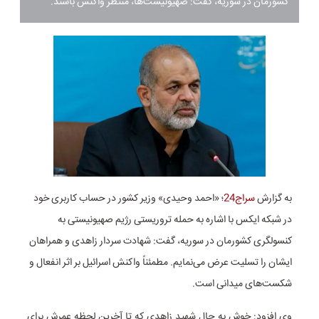
کشورمان در سوریه، گفت: ‏صهیونیست‌ها، منتظر واکنش باشند.
به گزارش
سراج24
؛ «احمد وحیدی» وزیر کشور در حساب کاربری خود
در شبکه ایکس با اشاره به حمله تروریستی رژیم صهیونیستی به
کنسولگری کشورمان در سوریه، گفت: شهادت سردار زاهدی و همراهان
ایشان را تسلیت عرض می‌نمایم. مطمئناً واکنش اسرائیل بر اثر انفعال و
شکست‌های میدانی است.
وی افزود: خوش به حال شهید زاهدی که تا آخرین لحظه
عمرش
برای