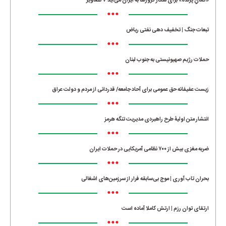
«کمانِ پرنده» برای شکار کروزها به ایران می‌آید + تصاویر
•••
تبعات جنگ | تخفیف دهی نفتی ریاض
•••
حملات رژیم صهیونیستی به جنوب لبنان
•••
زیست عفیفانه حق عمومی برای آحاد جامعه/ قدردانی از مردم و دولت عراق
•••
انتشار متن اولیۀ طرح راهبردی مدیریت تنگه هرمز
•••
ضربه مغزی بیش از ۷۰۰ نظامی آمریکایی در حملات ایران
•••
بحران تاب آوری | موج بی‌سابقه فرار از سرزمین‌های اشغالی
•••
ارتقای توان رزم | ارتش کاملا آماده است
•••