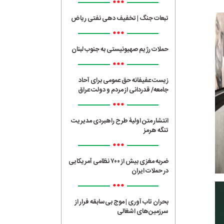
•••
تبعات جنگ | تخفیف دهی نفتی ریاض
•••
حملات رژیم صهیونیستی به جنوب لبنان
•••
زیست عفیفانه حق عمومی برای آحاد
جامعه/ قدردانی از مردم و دولت عراق
•••
انتشار متن اولیۀ طرح راهبردی مدیریت
تنگه هرمز
•••
ضربه مغزی بیش از ۷۰۰ نظامی آمریکایی
در حملات ایران
•••
بحران تاب آوری | موج بی‌سابقه فرار از
سرزمین‌های اشغالی