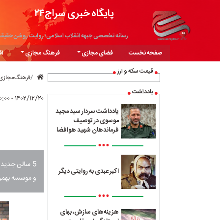
پایگاه خبری سراج۲۴
رسانه تخصصی جبهه انقلاب اسلامی؛ روایت روشن حقیق
صفحه نخست
فضای مجازی
فرهنگ مجازی
اق
قیمت سکه و ارز
فرهنگ‌مجازی
یادداشت
۱۴۰۲/۱۲/۲۰ - ۲۰:۰۰
یادداشت سردار سید مجید
موسوی در توصیف
فرماندهان شهید هوافضا
•••
5 سالن جدید
اکبر عبدی به روایتی دیگر
و موسسه بهمن
•••
هزینه‌های سازش، بهای