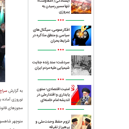
ایستادگی/ «مقاومت»
تنها مسیرِ رسیدن به
پیروزی
•••
افکار عمومی، سیگنال‌های
سیاسی و منطق مذاکره در
شرایط بحران
•••
سردشت؛ سند زنده جنایت
شیمیایی علیه مردم ایران
•••
امنیت اقتصادی؛ ستون
به گزارش
سراج24
پایداری و اقتدار ملی در
اندیشه امام خامنه‌ای
•••
مجوزهای قانونی میز
منوچهر شاهسو
لزوم حفظ وحدت ملی و
پرهیز از تفرقه