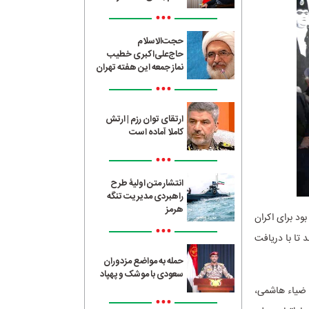
•••
حجت‌الاسلام
حاج‌علی‌اکبری خطیب
نماز جمعه این هفته تهران
•••
ارتقای توان رزم | ارتش
کاملا آماده است
•••
انتشار متن اولیۀ طرح
راهبردی مدیریت تنگه
هرمز
ود برای اکران
•••
مایی شدند تا با دریافت
حمله به مواضع مزدوران
سعودی با موشک و پهپاد
ضیاء هاشمی،
•••