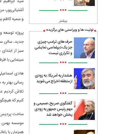
سید ابراهیم ع
•••
آشتیانی‌پور، م
و سمیه کاظم بی
بیشتر
توئیت ها و ویراستی های برگزیده
پروژه توسعه و
جدید، سالن سی
حرف‌های ترامپ چیزی
جز یک دیپلماسی نمایشی
و تکراری نیست
سینمایی با ظرفیت بیش از ۳۲۰ صندلی به مجم
•••
هادی اسماعیلی
هشدار به آمریکا: به زودی
از منطقه اخراج می‌شوید
تلاش کردیم عل
•••
کنیم که هیچگونه
گفتگوی صریح، صمیمی و
مهم رئیس جمهور به زودی
ساخت پردیس‌ها
پخش خواهد شد
•••
موسسه بهمن سب
همزمان با راه‌