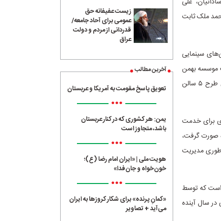
اداتیان، علی
زیست عفیفانه حق
محمد ملک ثابت
عمومی برای آحاد جامعه/
قدردانی از مردم و دولت
عراق
‌های سینمایی
ت موسسه بهمن
آخرین مطالب
سبز از ابتدای دی‌ماه امسال آغاز شد و برای بهره برداری در عید نوروز ۱۴۰۳ آماده گردید. در این طرح ۵ سالن
تعویق پاسخ مقومت به آمریکا و عربستان
•••
یمن: هر کشوری که در کنار عربستان
ری برای خدمت
باشد، متجاوز است
فت: در بازسازی سالن‌های جدید پردیس سینما آزادی که در مدت زمان 2 ماه صورت گرفت،
•••
 طوری مدیریت
هویت ملی | «ایران امام رضا (ع)؛
خون‌خواه و جان‌فدا»
•••
 است که توسط
«کمانِ پرنده» برای شکار کروزها به ایران
در سال آینده
می‌آید + تصاویر