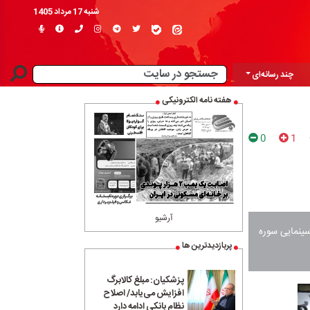
شنبه 17 مرداد 1405
چند رسانه‌ای
هفته نامه الکترونیکی
0
1
آرشیو
سینمایی سوره
پربازدیدترین ها
پزشکیان: مبلغ کالابرگ
افزایش می‌یابد/ اصلاح
نظام بانکی ادامه دارد