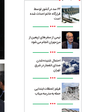
۶۲ سد در کشور توسط
قرارگاه خاتم احداث شده
است
•••
نیمی از سفرهای اربعین از
مرز مهران انجام می‌شود
•••
احتمال شنیده‌شدن
صدای انفجار در شرق
تهران
•••
فیلم | لحظات ابتدایی
حمله به مدرسه میناب
•••