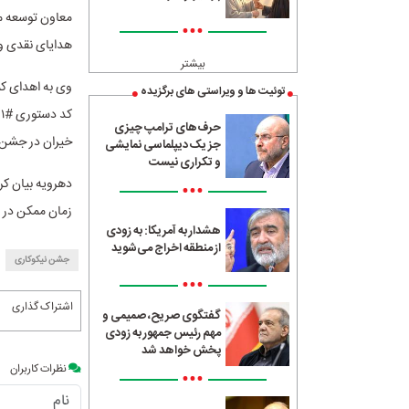
معاون توسعه م
•••
هدایای نقدی و غ
بیشتر
توئیت ها و ویراستی های برگزیده
حرف‌های ترامپ چیزی
خیران در جشن 
جز یک دیپلماسی نمایشی
و تکراری نیست
دهرویه بیان کر
•••
زمان ممکن در اخ
هشدار به آمریکا: به زودی
از منطقه اخراج می‌شوید
جشن نیکوکاری
•••
اشتراک گذاری
گفتگوی صریح، صمیمی و
مهم رئیس جمهور به زودی
پخش خواهد شد
نظرات کاربران
•••