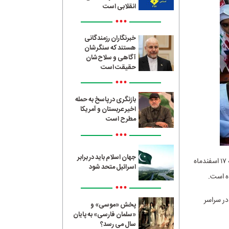
انقلابی است
•••
خبرنگاران رزمندگانی
هستند که سنگرشان
آگاهی و سلاح‌شان
حقیقت است
•••
بازنگری در پاسخ به حمله
اخیر عربستان و آمریکا
مطرح است
•••
جهان اسلام باید در برابر
؛ به نقل از پایگاه اطلاع رسانی کمیته امداد، محمد دهرویه اظهار کرد: امروز پنجشنبه ۱۷ اسفندماه
اسرائیل متحد شود
•••
معه در سراسر
پخش «موسی» و
«سلمان فارسی» به پایان
سال می رسد؟