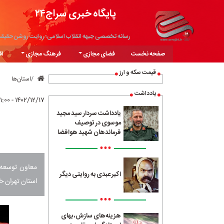
پایگاه خبری سراج۲۴
رسانه تخصصی جبهه انقلاب اسلامی؛ روایت روشن حقیق
صفحه نخست
فضای مجازی
فرهنگ مجازی
اق
قیمت سکه و ارز
استان‌ها
یادداشت
۱۴۰۲/۱۲/۱۷ - ۲۱:۰۰
یادداشت سردار سید مجید
موسوی در توصیف
فرماندهان شهید هوافضا
•••
اکبر عبدی به روایتی دیگر
استان تهران خب
•••
هزینه‌های سازش، بهای