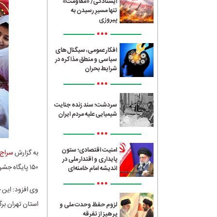
ایستادگی/ «مقاومت»
تنها مسیرِ رسیدن به
پیروزی
•••
افکار عمومی، سیگنال‌های
سیاسی و منطق مذاکره در
شرایط بحران
•••
سردشت؛ سند زنده جنایت
شیمیایی علیه مردم ایران
•••
امنیت اقتصادی؛ ستون
به گزارش
سراج24
پایداری و اقتدار ملی در
۱۵۰ پایگاه جشن نیکوکاری در میادین اصلی و معابر سراسر استان تهران با شعار «عید همدلی» برپا شده است.
اندیشه امام خامنه‌ای
•••
استان تهران برگ
لزوم حفظ وحدت ملی و
پرهیز از تفرقه