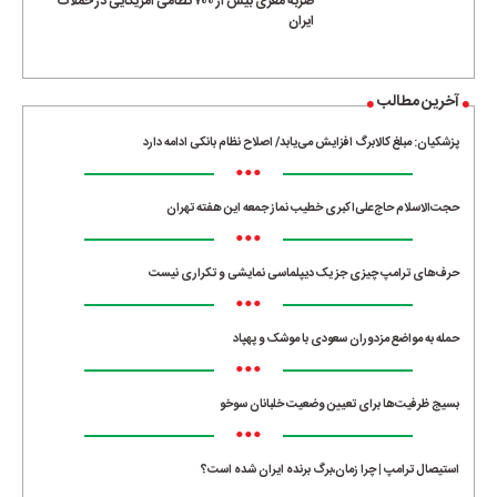
ضربه مغزی بیش از ۷۰۰ نظامی آمریکایی در حملات
ایران
آخرین مطالب
پزشکیان: مبلغ کالابرگ افزایش می‌یابد/ اصلاح نظام بانکی ادامه دارد
•••
حجت‌الاسلام حاج‌علی‌اکبری خطیب نماز جمعه این هفته تهران
•••
حرف‌های ترامپ چیزی جز یک دیپلماسی نمایشی و تکراری نیست
•••
حمله به مواضع مزدوران سعودی با موشک و پهپاد
•••
بسیج ظرفیت‌ها برای تعیین وضعیت خلبانان سوخو
•••
استیصال ترامپ | چرا زمان،برگ برنده ایران شده است؟