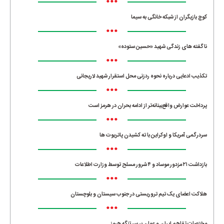
•••
کوچ بازیگران از شبکه خانگی به سیما
•••
ناگفته های زندگی شهید «حسین ستوده»
•••
تکذیب ادعایی درباره نحوه ردزنی محل استقرار شهید لاریجانی
•••
پرداخت عوارض واقع‌بینانه‌تر از ادامه بحران در هرمز است
•••
سردرگمی آمریکا و اوکراین با ته کشیدن پاتریوت ها
•••
بازداشت ۲۱ مزدور موساد و ۴ شرور مسلح توسط وزارت اطلاعات
•••
هلاکت اعضای یک تیم تروریستی در جنوب سیستان و بلوچستان
•••