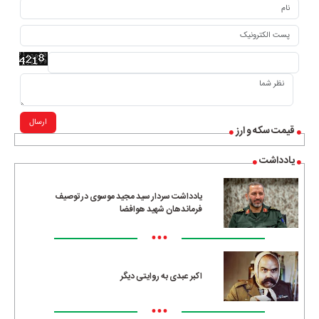
ارسال
قیمت سکه و ارز
یادداشت
یادداشت سردار سید مجید موسوی در توصیف
فرماندهان شهید هوافضا
•••
اکبر عبدی به روایتی دیگر
•••