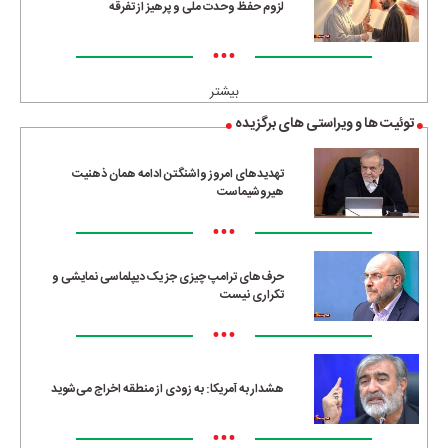
لزوم حفظ وحدت ملی و پرهیز از تفرقه
•••
بیشتر
توئیت ها و ویراستی های برگزیده
تهدیدهای امروز واشنگتن ادامه همان ذهنیت
هیروشیماست
•••
حرف‌های ترامپ چیزی جز یک دیپلماسی نمایشی و
تکراری نیست
•••
هشدار به آمریکا: به زودی از منطقه اخراج می‌شوید
•••