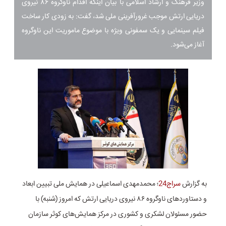
وزیر فرهنگ و ارشاد اسلامی با بیان اینکه اقدام ناوگروه ۸۶ نیروی
دریایی ارتش موجب غرورآفرینی ملی شد، گفت: به زودی کار ساخت
فیلم سینمایی و یک سمفونی ویژه با موضوع ماموریت این ناوگروه
آغاز می‌شود.
به گزارش
سراج24
؛ محمدمهدی اسماعیلی در همایش ملی تبیین ابعاد
و دستاوردهای ناوگروه ۸۶ نیروی دریایی ارتش که امروز (شنبه) با
حضور مسئولان لشکری و کشوری در مرکز همایش‌های کوثر سازمان