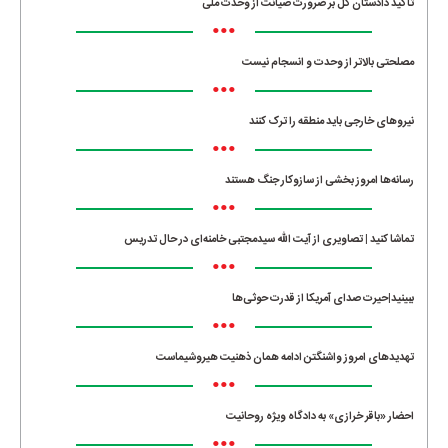
تاکید دادستان کل بر ضرورت صیانت از وحدت ملی
•••
مصلحتی بالاتر از وحدت و انسجام نیست
•••
نیروهای خارجی باید منطقه را ترک کنند
•••
رسانه‌ها امروز بخشی از سازوکار جنگ هستند
•••
تماشا کنید | تصاویری از آیت الله سیدمجتبی خامنه‌ای در حال تدریس
•••
ببینید|حیرت صدای آمریکا از قدرت حوثی‌ها
•••
تهدیدهای امروز واشنگتن ادامه همان ذهنیت هیروشیماست
•••
احضار «باقر خرازی» به دادگاه ویژه روحانیت
•••