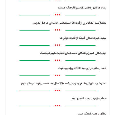
•••
رسانه‌ها امروز بخشی از سازوکار جنگ هستند
•••
تماشا کنید | تصاویری از آیت الله سیدمجتبی خامنه‌ای در حال تدریس
•••
ببینید|حیرت صدای آمریکا از قدرت حوثی‌ها
•••
تهدیدهای امروز واشنگتن ادامه همان ذهنیت هیروشیماست
•••
احضار «باقر خرازی» به دادگاه ویژه روحانیت
•••
دختر شهید طهرانی‌مقدم: پدرم می‌گفت 15 سال بعد همه می‌فهمند چه کرده‌ایم
•••
حمله به لامرد با بمب فسفری بود
•••
توافق با عمان نزدیک است