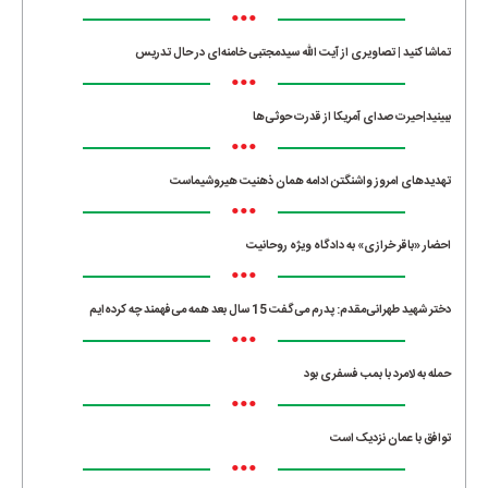
•••
تماشا کنید | تصاویری از آیت الله سیدمجتبی خامنه‌ای در حال تدریس
•••
ببینید|حیرت صدای آمریکا از قدرت حوثی‌ها
•••
تهدیدهای امروز واشنگتن ادامه همان ذهنیت هیروشیماست
•••
احضار «باقر خرازی» به دادگاه ویژه روحانیت
•••
دختر شهید طهرانی‌مقدم: پدرم می‌گفت 15 سال بعد همه می‌فهمند چه کرده‌ایم
•••
حمله به لامرد با بمب فسفری بود
•••
توافق با عمان نزدیک است
•••