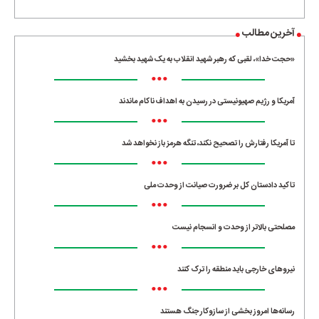
آخرین مطالب
«حجت خدا»، لقبی که رهبر شهید انقلاب به یک شهید بخشید
•••
آمریکا و رژیم صهیونیستی در رسیدن به اهداف ناکام ماندند
•••
تا آمریکا رفتارش را تصحیح نکند، تنگه هرمز باز نخواهد شد
•••
تاکید دادستان کل بر ضرورت صیانت از وحدت ملی
•••
مصلحتی بالاتر از وحدت و انسجام نیست
•••
نیروهای خارجی باید منطقه را ترک کنند
•••
رسانه‌ها امروز بخشی از سازوکار جنگ هستند