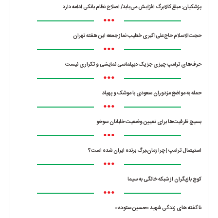
پزشکیان: مبلغ کالابرگ افزایش می‌یابد/ اصلاح نظام بانکی ادامه دارد
•••
حجت‌الاسلام حاج‌علی‌اکبری خطیب نماز جمعه این هفته تهران
•••
حرف‌های ترامپ چیزی جز یک دیپلماسی نمایشی و تکراری نیست
•••
حمله به مواضع مزدوران سعودی با موشک و پهپاد
•••
بسیج ظرفیت‌ها برای تعیین وضعیت خلبانان سوخو
•••
استیصال ترامپ | چرا زمان،برگ برنده ایران شده است؟
•••
کوچ بازیگران از شبکه خانگی به سیما
•••
ناگفته های زندگی شهید «حسین ستوده»