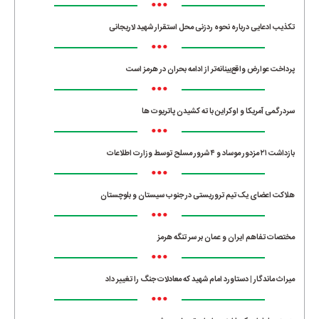
•••
تکذیب ادعایی درباره نحوه ردزنی محل استقرار شهید لاریجانی
•••
پرداخت عوارض واقع‌بینانه‌تر از ادامه بحران در هرمز است
•••
سردرگمی آمریکا و اوکراین با ته کشیدن پاتریوت ها
•••
بازداشت ۲۱ مزدور موساد و ۴ شرور مسلح توسط وزارت اطلاعات
•••
هلاکت اعضای یک تیم تروریستی در جنوب سیستان و بلوچستان
•••
مختصات تفاهم ایران و عمان بر سر تنگه هرمز
•••
میراث ماندگار | دستاورد امام شهید که معادلات جنگ را تغییر داد
•••