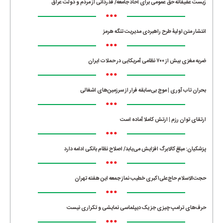
زیست عفیفانه حق عمومی برای آحاد جامعه/ قدردانی از مردم و دولت عراق
•••
انتشار متن اولیۀ طرح راهبردی مدیریت تنگه هرمز
•••
ضربه مغزی بیش از ۷۰۰ نظامی آمریکایی در حملات ایران
•••
بحران تاب آوری | موج بی‌سابقه فرار از سرزمین‌های اشغالی
•••
ارتقای توان رزم | ارتش کاملا آماده است
•••
پزشکیان: مبلغ کالابرگ افزایش می‌یابد/ اصلاح نظام بانکی ادامه دارد
•••
حجت‌الاسلام حاج‌علی‌اکبری خطیب نماز جمعه این هفته تهران
•••
حرف‌های ترامپ چیزی جز یک دیپلماسی نمایشی و تکراری نیست
•••