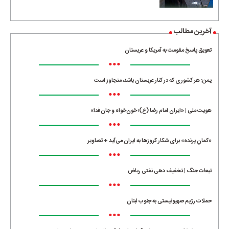
آخرین مطالب
تعویق پاسخ مقومت به آمریکا و عربستان
•••
یمن: هر کشوری که در کنار عربستان باشد، متجاوز است
•••
هویت ملی | «ایران امام رضا (ع)؛ خون‌خواه و جان‌فدا»
•••
«کمانِ پرنده» برای شکار کروزها به ایران می‌آید + تصاویر
•••
تبعات جنگ | تخفیف دهی نفتی ریاض
•••
حملات رژیم صهیونیستی به جنوب لبنان
•••