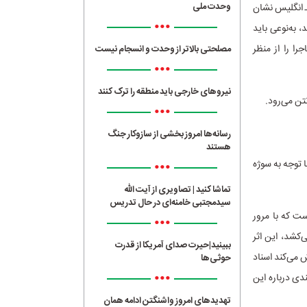
وحدت ملی
ـ انگلیس نشان
•••
، به‌نوعی باید
اره جام جهانی 2022 حرف زدیم و ماجرا را از منظر
مصلحتی بالاتر از وحدت و انسجام نیست
•••
نیروهای خارجی باید منطقه را ترک کنند
•••
رسانه‌ها امروز بخشی از سازوکار جنگ
هستند
 توجه به سوژه
•••
تماشا کنید | تصاویری از آیت الله
سیدمجتبی خامنه‌ای در حال تدریس
ست که با مرور
•••
‌کشد، این اثر
ببینید|حیرت صدای آمریکا از قدرت
 می‌کند اسناد
حوثی‌ها
•••
دی درباره این
تهدیدهای امروز واشنگتن ادامه همان