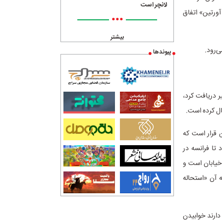
لانچر است
آورتین» اتفاق
•••
بیشتر
پیوندها
خیر دریافت کرد،
سال کرده است.
ت. ماجرا از این قرار است که
 تا فرانسه در
 خیابان است و
 آن «استحاله
دارند خوابیدن