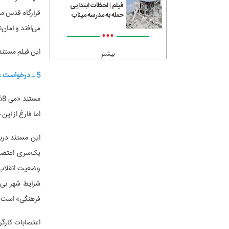
فیلم | لحظات ابتدایی
قرارگاه قدس من
حمله به مدرسه میناب
می‌افتد و امان
•••
این فیلم مستند روز یکشنبه 24 دی ماه از ساعت 15:15 د
بیشتر
5 ـ درخواست عجیب دانشجویان فرانسوی روی پرده سینما
اما فارغ از این
یک‌سری اعتصابا
وضعیت انقلاب ق
شرایط شهر بی‌
فرهنگی» است.
اعتصابات کارگر