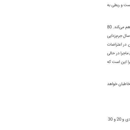
ست و ربطی به
در سال 1977 اتفاقی مشابه براساس همین ماجرا رخ می‌دهد که زمینه را برای استحاله فرهنگی فراهم می‌کند. 80
فکر فرانسوی در نامه‌ای به پارلمان فرانسه خواستار این می‌شوند که حق ارتباط با کودکان زیر 18 سال جرم‌زدایی
ن در اعتراضات
 ماجرا در حالی
ا این است که
طین پذیرای مخاطبان خواهد
مستند «مردی با کیف قرمز» قصه یالمارشاخت آلمانی است که مخاطب را به دهه‌های 30 تا 50 میلادی و 20 و 30