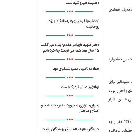
ذهنیت هیروشیماست
ه‌یاد «هادی
•••
احضار «باقر خرازی» به دادگاه ویژه
روحانیت
•••
دختر شهید طهرانی‌مقدم: پدرم می‌گفت
15 سال بعد همه می‌فهمند چه کرده‌ایم
•••
همین جشنواره
حمله به لامرد با بمب فسفری بود
•••
 سلیمانی برای
توافق با عمان نزدیک است
ر اشرار بوده
•••
 با این اشرار
بحران ناترازی | ضرورت مدیریت تقاضا و
اصلاح ساختار
•••
عیدوک بامری سرکرده اشرار جنوب شرق کشور در منطقه‌ای بین کهنوج و ایرانشهر بود. او بیش از 100 نفر را به
خبرنگار متعهد، هم‌سنگر رزمندگان پشت
عنوان فرمانده