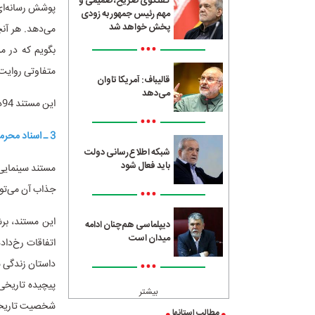
گفتگوی صریح، صمیمی و
پوشش رسانه‌ای 
مهم رئیس جمهور به زودی
پخش خواهد شد
می‌دهد. هر آنچه
•••
متفاوتی روایت 
قالیباف: آمریکا تاوان
می‌دهد
این مستند 94دقیقه‌ای روز شنبه 23 دی ماه ساعت 15:15 در سالن شماره یک سینما فلسطین روی آنتن می‌رود.
•••
3 ـ اسناد محرمانه انگلیس از «جمال‌الدین» چه می‌گویند؟
شبکه اطلاع‌رسانی دولت
باید فعال شود
مستند سینمایی 
جذاب آن می‌توا
•••
این مستند، برش
دیپلماسی هم‌چنان ادامه
میدان است
اتفاقات رخ‌داد
•••
داستان زندگی س
پیچیده تاریخی 
بیشتر
شخصیت تاریخی 
مطالب استانها