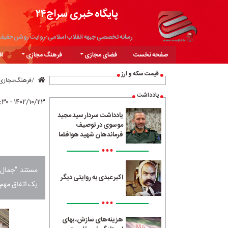
پایگاه خبری سراج۲۴
رسانه تخصصی جبهه انقلاب اسلامی؛ روایت روشن حقیق
صفحه نخست
فضای مجازی
فرهنگ مجازی
اق
قیمت سکه و ارز
فرهنگ‌مجازی
یادداشت
۱۴۰۲/۱۰/۲۳ - ۰۹:۳۰
یادداشت سردار سید مجید
موسوی در توصیف
فرماندهان شهید هوافضا
•••
مستند "جمال‌ا
اکبر عبدی به روایتی دیگر
یک اتفاق مهم 
•••
هزینه‌های سازش، بهای