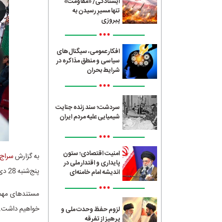
ایستادگی/ «مقاومت»
تنها مسیرِ رسیدن به
پیروزی
•••
افکار عمومی، سیگنال‌های
سیاسی و منطق مذاکره در
شرایط بحران
•••
سردشت؛ سند زنده جنایت
شیمیایی علیه مردم ایران
•••
امنیت اقتصادی؛ ستون
به گزارش
سراج24
پایداری و اقتدار ملی در
پنج‌شنبه 28 دی‌ماه ادامه خواهد داشت.
اندیشه امام خامنه‌ای
•••
خواهیم داشت.
لزوم حفظ وحدت ملی و
پرهیز از تفرقه