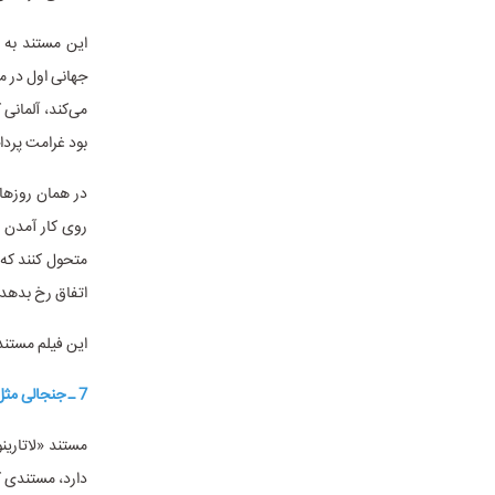
این مستند به 
جهانی اول در م
می‌کند، آلمانی 
بود غرامت پردا
در همان روزها
روی کار آمدن 
متحول کنند که 
اتفاق رخ بدهد 
این فیلم مستند روز دوشنبه 25 دی ماه ساعت 20:30 
7 ـ جنجالی مثل «لاتارینو»!
مستند «لاتارین
دارد، مستندی ک