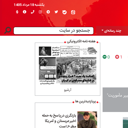
یکشنبه 18 مرداد 1405
چند رسانه‌ای
هفته نامه الکترونیکی
0
1
آرشیو
ییر مأموریت"
پربازدیدترین ها
بازنگری در پاسخ به حمله
اخیر عربستان و آمریکا
مطرح است