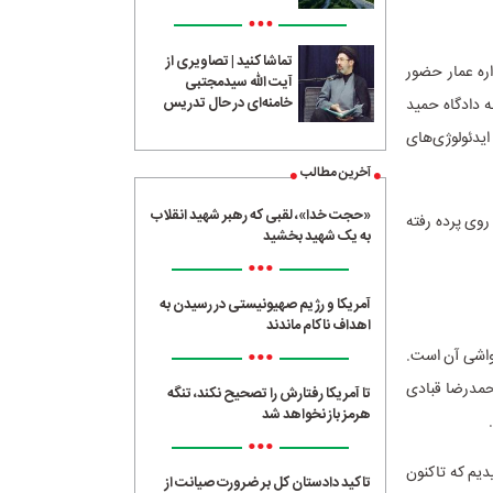
•••
تماشا کنید | تصاویری از
ره عمار حضور
آیت الله سیدمجتبی
خامنه‌ای در حال تدریس
ه دادگاه حمید
ایدئولوژی‌های
آخرین مطالب
«حجت خدا»، لقبی که رهبر شهید انقلاب
15:15 در سالن شماره 3 سینما فلسطین روی پرده رفته
به یک شهید بخشید
•••
آمریکا و رژیم صهیونیستی در رسیدن به
اهداف ناکام ماندند
•••
ایت حضور تیم ملی فوتبال ایران و هوادارانش در جام جهانی 2022 و حواشی آن است.
محمدرضا قبادی
تا آمریکا رفتارش را تصحیح نکند، تنگه
هرمز باز نخواهد شد
•••
دیم که تاکنون
تاکید دادستان کل بر ضرورت صیانت از