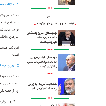
1 ـ ملاقات مستقیم با تروریست‌ها در استکهلم
•••
مستند «بی‌وتن
بیشتر
دارد. این فیلم
توئیت ها و ویراستی های برگزیده
نوری است. تیم 
تهدیدهای امروز واشنگتن
سازمان منافقین 
ادامه همان ذهنیت
هیروشیماست
•••
است.
حرف‌های ترامپ چیزی
جز یک دیپلماسی نمایشی
2 ـ زیر و بم حضور ایران در جام جهانی قطر به‌روایت «محرمانه دوحه»
و تکراری نیست
•••
مجید جلالی، هو
هشدار به آمریکا: به زودی
از منطقه اخراج می‌شوید
و… از جمله نفراتی 
•••
یادگاری درباره