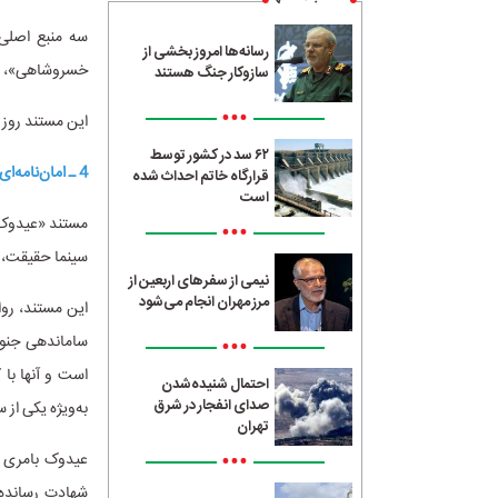
سه منبع اصلی
رسانه‌ها امروز بخشی از
خسروشاهی»، اسن
سازوکار جنگ هستند
•••
این مستند روز شنبه 23 دی ماه از ساعت 18 در سالن شماره دو سینما فل
۶۲ سد در کشور توسط
4 ـ امان‌نامه‌ای که به سرکرده اشرار جنوب‌شرق کشور داده شد
قرارگاه خاتم احداث شده
است
مستند «عیدوک»
•••
سینما حقیقت، ج
نیمی از سفرهای اربعین از
مرز مهران انجام می‌شود
این مستند، روا
ساماندهی جنوب
•••
است و آنها با 
احتمال شنیده‌شدن
صدای انفجار در شرق
به‌ویژه یکی از 
تهران
•••
شهادت رسانده و