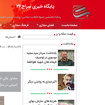
پایگاه خبری سراج۲۴
رسانه تخصصی جبهه انقلاب اسلامی؛ روایت روشن حقیق
صفحه نخست
فضای مجازی
فرهنگ مجازی
اق
قیمت سکه و ارز
استان‌ها
یادداشت
۱۴۰۲/۱۰/۲۱ - ۱۹:۰۰
یادداشت سردار سید مجید
موسوی در توصیف
فرماندهان شهید هوافضا
•••
مشاور عالی ش
اکبر عبدی به روایتی دیگر
آسیایی در سال ۲۰۲۴ میلادی خبر د
•••
هزینه‌های سازش، بهای