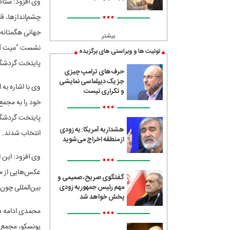
وی افزود: ستاد
•••
چشم‌اندازها، قا
جهانی هگمتانه ا
بیشتر
توئیت ها و ویراستی های برگزیده
پایتخت گردشگری آسیا در سا
حرف‌های ترامپ چیزی
جز یک دیپلماسی نمایشی
وی با اشاره به
و تکراری نیست
•••
هشدار به آمریکا: به زودی
انتخاب شدند.
از منطقه اخراج می‌شوید
وی افزود: این ا
•••
عکس‌هایی از مر
گفتگوی صریح، صمیمی و
بین‌المللی چون UN، مجمع شهرداران جاده ابریشم و سایر مجامع بین‌المللی به تماشا در می‌آ
مهم رئیس جمهور به زودی
پخش خواهد شد
•••
محمدی ادامه د
یونسکو، مجمع ش