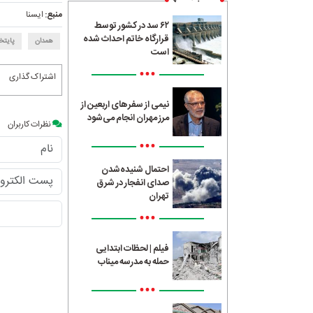
منبع:
ایسنا
۶۲ سد در کشور توسط
قرارگاه خاتم احداث شده
همدان
پایتخ
است
•••
اشتراک گذاری
نیمی از سفرهای اربعین از
مرز مهران انجام می‌شود
نظرات کاربران
•••
احتمال شنیده‌شدن
صدای انفجار در شرق
تهران
•••
فیلم | لحظات ابتدایی
حمله به مدرسه میناب
•••