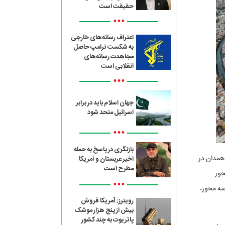
حقیقت است
•••
اعتراف رسانه‌های خارجی
به شکست ترامپ حاصل
مجاهدت رسانه‌های
انقلابی است
•••
جهان اسلام باید در برابر
اسرائیل متحد شود
•••
بازنگری در پاسخ به حمله
همدان در
اخیر عربستان و آمریکا
مطرح است
حور
•••
ه محور،
رویترز: آمریکا فروش
بیش از پنج هزار موشک
پاتریوت به چند کشور