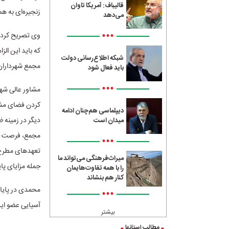
قالیباف: آمریکا تاوان
زنجیره‌ای به هم
می‌دهد
•••
شبکه اطلاع‌رسانی دولت
مجمع شهرداران 
باید فعال شود
•••
مشاور عالی شهر
کردن فضای مشا
دیپلماسی هم‌چنان ادامه
دیگر در زمینه
میدان است
مجمع، فرصت جذ
•••
تعهدهای مطرح 
میراث‌فرهنگی می‌تواند ما
جمله مزایای پ
را با همه تفاوت‌هایمان
کنار هم بنشاند
محمدی در پایان
•••
آسیایی عضو این
بیشتر
مطالب استانها