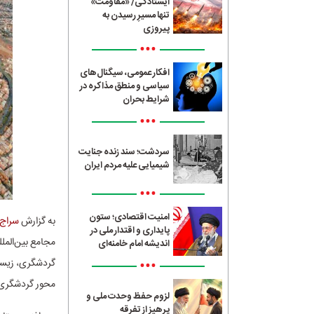
ایستادگی/ «مقاومت»
تنها مسیرِ رسیدن به
پیروزی
•••
افکار عمومی، سیگنال‌های
سیاسی و منطق مذاکره در
شرایط بحران
•••
سردشت؛ سند زنده جنایت
شیمیایی علیه مردم ایران
•••
امنیت اقتصادی؛ ستون
به گزارش
سراج24
پایداری و اقتدار ملی در
مجامع بین‌المل
اندیشه امام خامنه‌ای
•••
گردشگری، زیست
محور گردشگری ر
لزوم حفظ وحدت ملی و
پرهیز از تفرقه