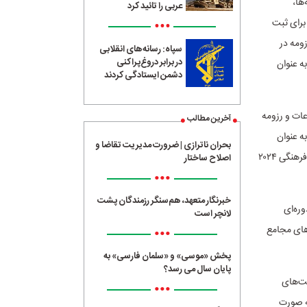
ها،
عربی را تائید کرد
 برای ثبت
•••
زومه در
سپاه: رسانه‌های انقلابی
در برابر دروغ‌پراکنی
 به عنوان
دشمن ایستادگی کردند
عات و رزومه
آخرین مطالب
ت آپ" در ۲۲ آذرماه، همدان به عنوان
بحران ناترازی | ضرورت مدیریت تقاضا و
پایتخت گردشگری آسیا، شیراز به عنوان پایتخت محیط زیست و شهر غبیری(لبنان) به عنوان پایتخت فرهنگی ۲۰۲۴
اصلاح ساختار
•••
خبرنگار متعهد، هم‌سنگر رزمندگان پشت
وره‌ای
لانچر است
های مجامع
•••
پخش «موسی» و «سلمان فارسی» به
پایان سال می رسد؟
ت‌های
•••
ه صورت