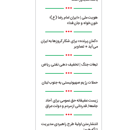
•••
هویت ملی | «ایران امام رضا (ع)؛
خون‌خواه و جان‌فدا»
•••
«کمانِ پرنده» برای شکار کروزها به ایران
می‌آید + تصاویر
•••
تبعات جنگ | تخفیف دهی نفتی ریاض
•••
حملات رژیم صهیونیستی به جنوب لبنان
•••
زیست عفیفانه حق عمومی برای آحاد
جامعه/ قدردانی از مردم و دولت عراق
•••
انتشار متن اولیۀ طرح راهبردی مدیریت
تنگه هرمز