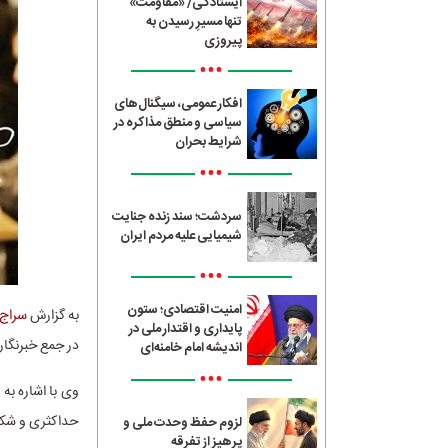
ایستادگی/ «مقاومت»
تنها مسیرِ رسیدن به
پیروزی
•••
افکار عمومی، سیگنال‌های
سیاسی و منطق مذاکره در
شرایط بحران
•••
سردشت؛ سند زنده جنایت
شیمیایی علیه مردم ایران
•••
امنیت اقتصادی؛ ستون
به گزارش
سراج24
پایداری و اقتدار ملی در
در جمع خبرنگار
اندیشه امام خامنه‌ای
•••
وی با اشاره به
حداکثری و شکوه
لزوم حفظ وحدت ملی و
پرهیز از تفرقه