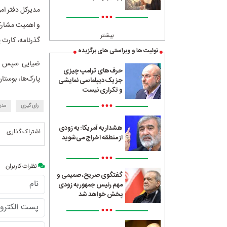
مدیرکل دفتر ام
•••
و اهمیت مشارکت
بیشتر
گذرنامه، کارت 
توئیت ها و ویراستی های برگزیده
ضیایی سپس گفت
حرف‌های ترامپ چیزی
پارک‌ها، بوستان
جز یک دیپلماسی نمایشی
و تکراری نیست
•••
رای گیری
مدی
هشدار به آمریکا: به زودی
اشتراک گذاری
از منطقه اخراج می‌شوید
•••
نظرات کاربران
گفتگوی صریح، صمیمی و
مهم رئیس جمهور به زودی
پخش خواهد شد
•••