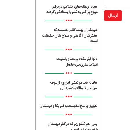
سپاه: رسانه‌های انقلابی در برابر
دروغ‌پراکنی دشمن ایستادگی کردند
ارسال
•••
خبرنگاران رزمندگانی هستند که
سنگرشان آگاهی و سلاح‌شان حقیقت
است
•••
«توافق مکه» و معمای امنیت؛
ائتلاف‌سازی بی حاصل
•••
سامانه ضد موشکی لیزری؛ از بلوف
سیاسی تا واقعیت میدانی
•••
تعویق پاسخ مقومت به آمریکا و عربستان
•••
یمن: هر کشوری که در کنار عربستان
باشد، متجاوز است