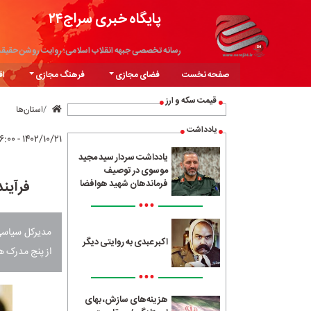
پایگاه خبری سراج۲۴
رسانه تخصصی جبهه انقلاب اسلامی؛ روایت روشن حقیق
صفحه نخست
فضای مجازی
فرهنگ مجازی
اق
قیمت سکه و ارز
استان‌ها
یادداشت
۱۴۰۲/۱۰/۲۱ - ۱۶:۰۰
یادداشت سردار سید مجید
موسوی در توصیف
فرآیند رای گیر
فرماندهان شهید هوافضا
•••
مدیرکل سیاسی 
اکبر عبدی به روایتی دیگر
از پنج مدرک ه
•••
هزینه‌های سازش، بهای