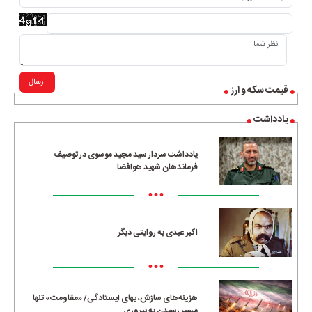
ارسال
قیمت سکه و ارز
یادداشت
یادداشت سردار سید مجید موسوی در توصیف
فرماندهان شهید هوافضا
•••
اکبر عبدی به روایتی دیگر
•••
هزینه‌های سازش، بهای ایستادگی/ «مقاومت» تنها
مسیرِ رسیدن به پیروزی