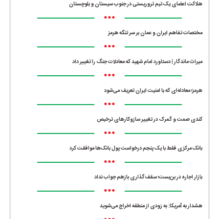
هلاکت اعضای یک تیم تروریستی در جنوب سیستان و بلوچستان
•••
مختصات تفاهم ایران و عمان بر سر تنگه هرمز
•••
میراث ماندگار | دستاورد امام شهید که معادلات جنگ را تغییر داد
•••
هرمز؛ معادله‌ای که با امنیت ایران تعریف می‌شود
•••
کندی صمت و گمرک در تغییر سازوکارهای ترخیص
•••
بانک مرکزی فقط با یک‌ پنجم درخواست پول بانک‌ها موافقت کرد
•••
بازار اجاره در بن‌بست؛ سقف‌گذاری بازهم جواب نداد
•••
هشدار به آمریکا: به زودی از منطقه اخراج می‌شوید