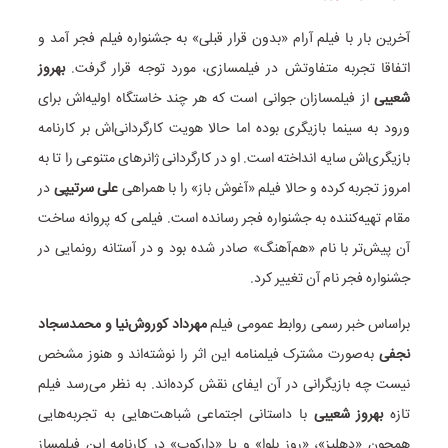
آخرین بار با فیلم آرام «بدون قرار قبلی» به جشنواره فیلم فجر آمد و
اتفاقا تجربه متفاوتش در فیلمسازی، مورد توجه قرار گرفت.
بهروز
شعیبی
از فیلمسازان جوانی است که هر چند خاستگاه اولیه‌اش برای
ورود به سینما بازیگری بوده اما حالا هویت کارگردانی‌اش بر کارنامه
بازیگری‌اش سایه انداخته است. او در کارگردانی ژانرهای متنوعی را تا به
امروز تجربه کرده و حالا فیلم «آغوش باز» را با همراهی
علی سرتیپی
در
مقام تهیه‌کننده به جشنواره فجر رسانده است. فیلمی که پروانه ساخت
آن پیش‌تر با نام «هم‌آهنگ» صادر شده بود و در آستانه رونمایی در
جشنواره فجر نام آن تغییر کرد.
براساس خبر رسمی روابط عمومی فیلم
مهرداد کوروش‌نیا و محمدسجاد
نجفی
به‌صورت مشترک فیلمنامه این اثر را نوشته‌اند و هنوز مشخص
نیست چه بازیگرانی در آن ایفای نقش کرده‌اند. به نظر می‌رسد فیلم
تازه
بهروز شعیبی
با داستانی اجتماعی شباهت‌هایی به تجربه‌هایی
همچون «دهلیز»، «روز بلوا» و یا «دارکوب» در کارنامه این فیلمساز