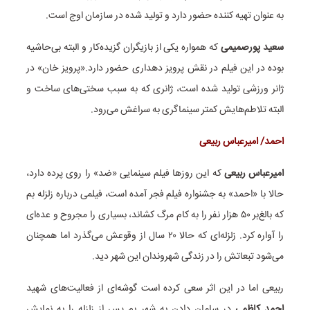
به عنوان تهیه کننده حضور دارد و تولید شده در سازمان اوج است.
سعید پورصمیمی
که همواره یکی از بازیگران گزیده‌کار و البته بی‌حاشیه
بوده در این فیلم در نقش پرویز دهداری حضور دارد.«پرویز خان» در
ژانر ورزشی تولید شده است، ژانری که به سبب سختی‌های ساخت و
البته تلاطم‌هایش کمتر سینماگری به سراغش می‌رود.
احمد/ امیرعباس ربیعی
امیرعباس ربیعی
که این روزها فیلم سینمایی «ضد» را روی پرده دارد،
حالا با «احمد» به جشنواره فیلم فجر آمده است، فیلمی درباره زلزله بم
که بالغ‌بر ۵۰ هزار نفر را به کام مرگ کشاند، بسیاری را مجروح و عده‌ای
را آواره کرد. زلزله‌ای که حالا ۲۰ سال از وقوعش می‌گذرد اما همچنان
می‌شود تبعاتش را در زندگی شهروندان این شهر دید.
ربیعی اما در این اثر سعی کرده است گوشه‌ای از فعالیت‌های شهید
احمد کاظمی
در سامان دادن به شهر بم پس از زلزله را به نمایش