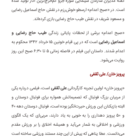
گفته مدیران سازمان سینمایی سوره جزو کم‌خرج‌ترین آثار تولید شده
است. در «صبح اعدام» ارسطو خوش‌رزم در نقش حاج اسماعیل رضایی
و مسعود شریف در نقش طیب حاج رضایی بازی کرده‌اند.
«صبح اعدام» برشی از لحظات پایانی زندگی
طیب حاج رضایی و
اسماعیل رضایی
است که در پی قیام خونین ۱۵ خرداد ۱۳۴۲ محکوم به
اعدام شدند. داستان این فیلم در فاصله زمانی ۵ تا ۶:۳۰ صبح این روز
روایت می‌شود.
پرویز خان/ علی ثقفی
«پرویز خان» اولین تجربه کارگردانی
علی ثقفی
است، فیلمی درباره یکی
از مربیان بزرگ فوتبال که تصمیماتش همواره برای فوتبال دوستان و
البته بازیکنان این ورزش حیرت‌انگیز بوده است، فوتبال دوستان دهه ۴۰
و ۵۰ پرویز دهداری را به خوبی به یاد دارند، مربی‌ای که یک الگوی
ورزشی و اخلاقی به شمار می‌آید و همیشه اخلاق را بر ورزش مقدم
می‌دانست. عطا پناهی که پیش از این چند مستند ورزشی ساخته است