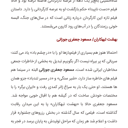
شاه‌حسینی بالغ‌بر یک دهه از عرصه کارگردانی فاصله گرفته بود و حالا
فیلم «دست ناپیدا» حکم بازگشت او به عرصه کارگردانی را دارد. داستان
فیلم تازه این کارگردان درباره زنانی است که در سال‌های جنگ، البسه
خونی رزمندگان را در آب‌های رود کارون می‌شستند.
بهشت تبهکاران/ مسعود جعفری جوزانی
احتمالا هنوز هم بسیاری از فیلم‌بازها او را با «در چشم باد» یاد می کنند؛
سریالی که پر بیراه نیست اگر بگوییم تبدیل به بخشی از خاطرات جمعی
مخاطبان ایرانی شده است،
مسعود جعفری جوزانی
البته در سینما هم
فیلم های خاطره ساز دارد، «شیر سنگی» و «در مسیر تندباد» جزو همان
ها هستند، او حتی یک بار به سراغ ژانر کمدی رفت و «ایران برگر» را با
مختصات خودش ساخت که در گیشه هم با اقبال خوبی مواجه شد.
مسعود جعفری حالا با «بهشت تبهکاران» پا به این میدان رقابت
گذاشته است، فیلمی که سال گذشته در بخش رزروهای جشنواره قرار
داشت و اعلام شد هر زمان که مراحل تولیدش به پایان برسد در فجر به