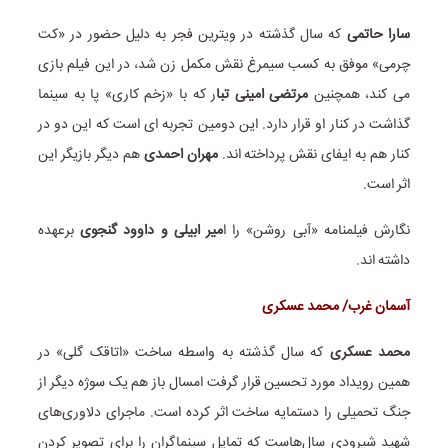
سارا حاتمی
که سال گذشته در ویترین فجر به دلیل حضور در «کت
چرمی» موفق به کسب سیمرغ نقش مکمل زن شد، در این فیلم بازی
می کند، همچنین
مرتضی امینی تبا
ر که با «زخم کاری» پا به سینما
گذاشت در کنار او قرار دارد. این دومین تجربه ای است که این دو در
کنار هم به ایفای نقش پرداخته اند.
مهران احمدی
هم دیگر بازیگر این
اثر است.
نگارش فیلمنامه «آبی روشن» را ا
میر ابیلی‏ و داوود گنجوی
برعهده
داشته اند.
آسمان غرب/ محمد عسکری
محمد عسکری
که سال گذشته به واسطه ساخت «اتاقک گلی» در
همین رویداد مورد تحسین قرار گرفت امسال باز هم یک سوژه دیگر از
جنگ تحمیلی را دستمایه ساخت اثر کرده است. ماجرای دلاوری‌های
شهید شیرودی سال‌هاست که تمایل سینماگران را برای تصویر کردن