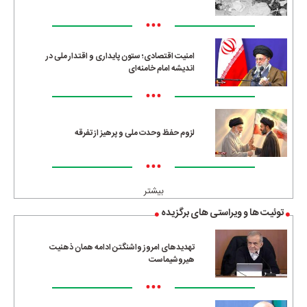
•••
امنیت اقتصادی؛ ستون پایداری و اقتدار ملی در
اندیشه امام خامنه‌ای
•••
لزوم حفظ وحدت ملی و پرهیز از تفرقه
•••
بیشتر
توئیت ها و ویراستی های برگزیده
تهدیدهای امروز واشنگتن ادامه همان ذهنیت
هیروشیماست
•••