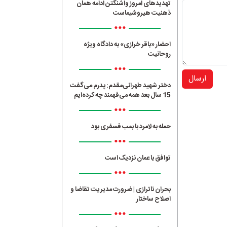
تهدیدهای امروز واشنگتن ادامه همان
ذهنیت هیروشیماست
•••
احضار «باقر خرازی» به دادگاه ویژه
روحانیت
•••
ارسال
دختر شهید طهرانی‌مقدم: پدرم می‌گفت
15 سال بعد همه می‌فهمند چه کرده‌ایم
•••
حمله به لامرد با بمب فسفری بود
•••
توافق با عمان نزدیک است
•••
بحران ناترازی | ضرورت مدیریت تقاضا و
اصلاح ساختار
•••