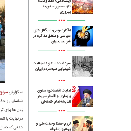
ایستادگی/ «مقاومت»
تنها مسیرِ رسیدن به
پیروزی
•••
افکار عمومی، سیگنال‌های
سیاسی و منطق مذاکره در
شرایط بحران
•••
سردشت؛ سند زنده جنایت
شیمیایی علیه مردم ایران
•••
امنیت اقتصادی؛ ستون
به گزارش
سراج24
پایداری و اقتدار ملی در
شناسایی و حذف 
اندیشه امام خامنه‌ای
•••
زدن ها برای تر
در نهایت با ان
لزوم حفظ وحدت ملی و
هدفی که دنبال 
پرهیز از تفرقه