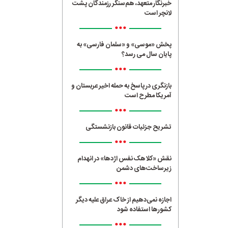
خبرنگار متعهد، هم‌سنگر رزمندگان پشت
لانچر است
•••
پخش «موسی» و «سلمان فارسی» به
پایان سال می رسد؟
•••
بازنگری در پاسخ به حمله اخیر عربستان و
آمریکا مطرح است
•••
تشریح جزئیات قانون بازنشستگی
•••
نقش «کلاهک نفس اژدها» در انهدام
زیرساخت‌های دشمن
•••
اجازه نمی‌دهیم از خاک عراق علیه دیگر
کشورها استفاده شود
•••