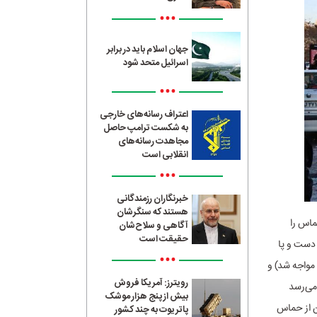
•••
جهان اسلام باید در برابر
اسرائیل متحد شود
•••
اعتراف رسانه‌های خارجی
به شکست ترامپ حاصل
مجاهدت رسانه‌های
انقلابی است
•••
خبرنگاران رزمندگانی
هستند که سنگرشان
ماس را
آگاهی و سلاح‌شان
حقیقت است
 دست و پا
•••
 مواجه شد) و
رویترز: آمریکا فروش
 می‌رسد
بیش از پنج هزار موشک
ان از حماس
پاتریوت به چند کشور