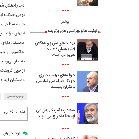
دچار اختلال شود
•••
نوعی حرکات ایذ
بیشتر
خشم سطحی نگرا
توئیت ها و ویراستی های برگزیده
انتهای مراتب چ
مختلف، دارای ر
تهدیدهای امروز واشنگتن
ادامه همان ذهنیت
حاکمیتی و جهت‌
هیروشیماست
به نظر می‌رسد 
•••
از قبیل گروهک‌
حرف‌های ترامپ چیزی
دستشان آید و ن
جز یک دیپلماسی نمایشی
و تکراری نیست
•••
جمهور اسلامی
هشدار به آمریکا: به زودی
اشتراک گذاری
از منطقه اخراج می‌شوید
•••
نظرات کاربران