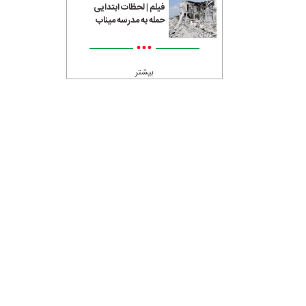
فیلم | لحظات ابتدایی
حمله به مدرسه میناب
•••
بیشتر