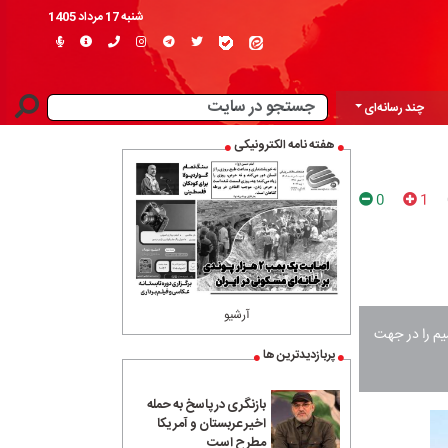
شنبه 17 مرداد 1405
چند رسانه‌ای
هفته نامه الکترونیکی
0
1
آرشیو
یم را در جهت
پربازدیدترین ها
بازنگری در پاسخ به حمله
اخیر عربستان و آمریکا
مطرح است