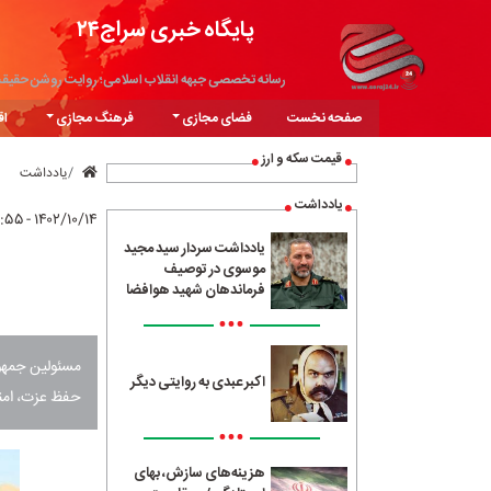
پایگاه خبری سراج۲۴
رسانه تخصصی جبهه انقلاب اسلامی؛ روایت روشن حقیق
صفحه نخست
فضای مجازی
فرهنگ مجازی
اق
قیمت سکه و ارز
یادداشت
یادداشت
۱۴۰۲/۱۰/۱۴ - ۱۱:۵۵
یادداشت سردار سید مجید
موسوی در توصیف
فرماندهان شهید هوافضا
•••
مسئولین جمهور
اکبر عبدی به روایتی دیگر
حفظ عزت، امنی
•••
هزینه‌های سازش، بهای