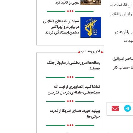
عربی را تائید کرد
این اقدامات به
•••
ایران و القای
سپاه: رسانه‌های انقلابی
در برابر دروغ‌پراکنی
 ارگان‌های
دشمن ایستادگی کردند
میمات
آخرین مطالب
اصر اسرائیل
رسانه‌ها امروز بخشی از سازوکار جنگ
ا حساب کار
هستند
•••
تماشا کنید | تصاویری از آیت الله
سیدمجتبی خامنه‌ای در حال تدریس
•••
ببینید|حیرت صدای آمریکا از قدرت
حوثی‌ها
•••