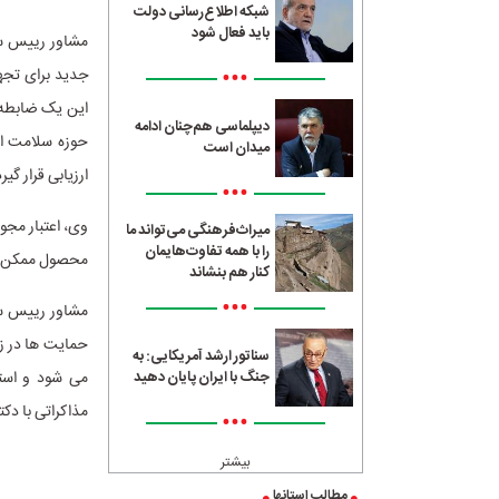
شبکه اطلاع‌رسانی دولت
باید فعال شود
مشاور رییس ساز
•••
جدید برای تجهی
این یک ضابطه ا
دیپلماسی هم‌چنان ادامه
حوزه سلامت اض
میدان است
ارزیابی قرار گیرد
•••
وی، اعتبار مجوز
میراث‌فرهنگی می‌تواند ما
را با همه تفاوت‌هایمان
محصول ممکن است مجوزهای 
کنار هم بنشاند
•••
مشاور رییس سا
حمایت ها در زم
سناتور ارشد آمریکایی: به
می شود و استا
جنگ با ایران پایان دهید
مذاکراتی با د
•••
بیشتر
مطالب استانها