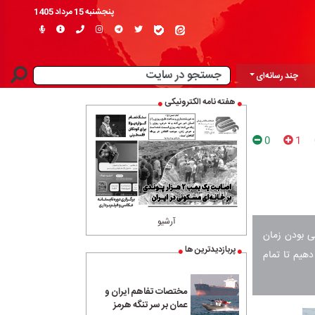
پنجشنبه 15 مرداد 1405
چند رسانه‌ای
هفته نامه الکترونیکی
0
1
آرشیو
نی بودن زمان
پربازدیدترین ها
هیم تا تمام
مختصات تفاهم ایران و
عمان بر سر تنگه هرمز