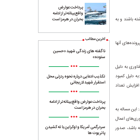
پرداخت عوارض
واقع‌بینانه‌تر از ادامه
ته باشند و به
بحران در هرمز است
آخرین مطالب
ونده‌های آنها
ناگفته های زندگی شهید «حسین
ستوده»
•••
اوری به دلیل
:به دلیل کمبود
تکذیب ادعایی درباره نحوه ردزنی محل
استقرار شهید لاریجانی
افزایش تعداد
•••
پرداخت عوارض واقع‌بینانه‌تر از ادامه
بحران در هرمز است
این مساله به
•••
وری‌های اعمال
سردرگمی آمریکا و اوکراین با ته کشیدن
ه باشد، صدور
پاتریوت ها