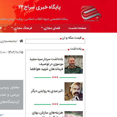
پایگاه خبری سراج۲۴
رسانه تخصصی جبهه انقلاب اسلامی؛ روایت روشن حقیق
صفحه نخست
فضای مجازی
فرهنگ مجازی
اق
قیمت سکه و ارز
جامعه‌مجازی
یادداشت
۱۴۰۲/۱۰/۱۵ - ۲۱:۰۰
یادداشت سردار سید مجید
موسوی در توصیف
فرماندهان شهید هوافضا
•••
مشاور رییس سا
اکبر عبدی به روایتی دیگر
بررسی و صدور
آزمایشگاه‌های
•••
هزینه‌های سازش، بهای