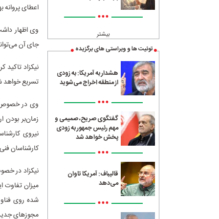
اعطای پروانه به
•••
وی اظهار داشت:
بیشتر
جای آن می‌توانن
توئیت ها و ویراستی های برگزیده
نیکزاد تاکید ک
هشدار به آمریکا: به زودی
تسریع خواهد ش
از منطقه اخراج می‌شوید
•••
وی در خصوص چا
زمان‌بر بودن ار
گفتگوی صریح، صمیمی و
مهم رئیس جمهور به زودی
نیروی کارشناس
پخش خواهد شد
کارشناسان فنی ب
•••
نیکزاد در خصو
قالیباف: آمریکا تاوان
می‌دهد
میزان تفاوت ای
شده روی فناور
•••
مجوزهای جدید