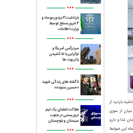
•••
بازداشت ۲۱ مزدور موساد و
۴ شرور مسلح توسط
وزارت اطلاعات
•••
سردرگمی آمریکا و
اوکراین با ته کشیدن
پاتریوت ها
•••
ناگفته های زندگی شهید
«حسین ستوده»
•••
شیه بازدید از
هلاکت اعضای یک تیم
بنیان از سوی
تروریستی در جنوب
ان غذا و دارو
سیستان و بلوچستان
مله این ضوابط
•••