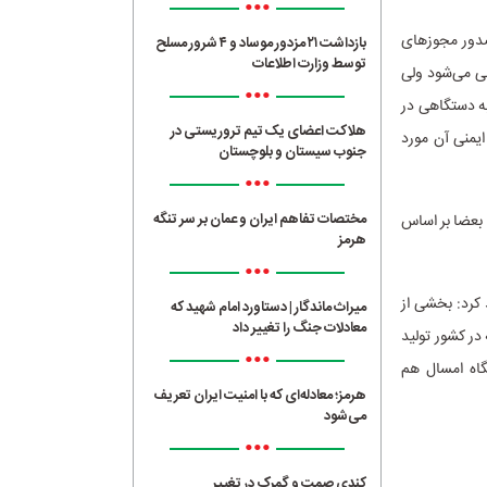
•••
 صدور مجوزهای
بازداشت ۲۱ مزدور موساد و ۴ شرور مسلح
توسط وزارت اطلاعات
نی می‌شود ولی
•••
به دستگاهی در
هلاکت اعضای یک تیم تروریستی در
یمنی آن مورد
جنوب سیستان و بلوچستان
•••
مختصات تفاهم ایران و عمان بر سر تنگه
: بعضا بر اساس
هرمز
•••
کرد: بخشی از
میراث ماندگار | دستاورد امام شهید که
معادلات جنگ را تغییر داد
در کشور تولید
•••
گاه امسال هم
هرمز؛ معادله‌ای که با امنیت ایران تعریف
می‌شود
•••
کندی صمت و گمرک در تغییر