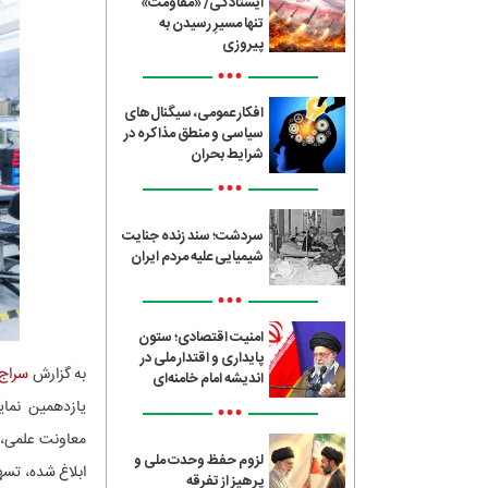
ایستادگی/ «مقاومت»
تنها مسیرِ رسیدن به
پیروزی
•••
افکار عمومی، سیگنال‌های
سیاسی و منطق مذاکره در
شرایط بحران
•••
سردشت؛ سند زنده جنایت
شیمیایی علیه مردم ایران
•••
امنیت اقتصادی؛ ستون
پایداری و اقتدار ملی در
به گزارش
سراج24
اندیشه امام خامنه‌ای
یازدهمین نمای
•••
معاونت علمی، ف
لزوم حفظ وحدت ملی و
ابلاغ شده، تسه
پرهیز از تفرقه