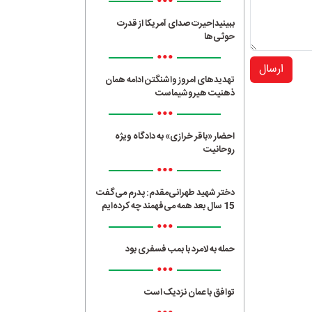
•••
ببینید|حیرت صدای آمریکا از قدرت
حوثی‌ها
•••
ارسال
تهدیدهای امروز واشنگتن ادامه همان
ذهنیت هیروشیماست
•••
احضار «باقر خرازی» به دادگاه ویژه
روحانیت
•••
دختر شهید طهرانی‌مقدم: پدرم می‌گفت
15 سال بعد همه می‌فهمند چه کرده‌ایم
•••
حمله به لامرد با بمب فسفری بود
•••
توافق با عمان نزدیک است