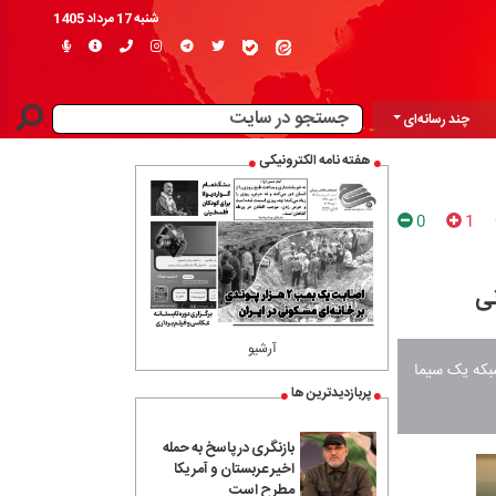
شنبه 17 مرداد 1405
چند رسانه‌ای
هفته نامه الکترونیکی
0
1
نی
آرشیو
شبکه یک سیما
پربازدیدترین ها
بازنگری در پاسخ به حمله
اخیر عربستان و آمریکا
مطرح است