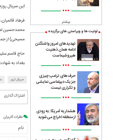
این سریال روز‌های پنجشن
•••
فرهاد قائمیان،
بیشتر
محمدحسین لطیف
توئیت ها و ویراستی های برگزیده
مسیحی) از جمله
تهدیدهای امروز واشنگتن
ادامه همان ذهنیت
هیروشیماست
بغداد به شهادت
•••
حرف‌های ترامپ چیزی
سریال ترور
سا
جز یک دیپلماسی نمایشی
و تکراری نیست
اشتراک گذاری
•••
هشدار به آمریکا: به زودی
نظرات کاربران
از منطقه اخراج می‌شوید
•••