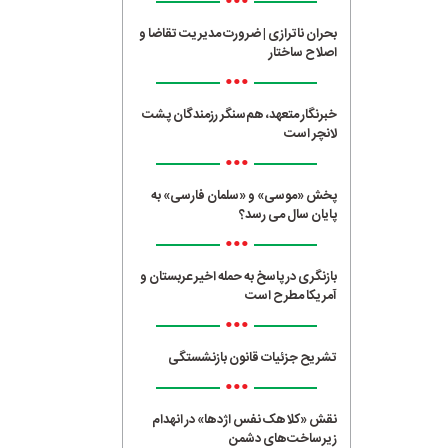
•••
بحران ناترازی | ضرورت مدیریت تقاضا و
اصلاح ساختار
•••
خبرنگار متعهد، هم‌سنگر رزمندگان پشت
لانچر است
•••
پخش «موسی» و «سلمان فارسی» به
پایان سال می رسد؟
•••
بازنگری در پاسخ به حمله اخیر عربستان و
آمریکا مطرح است
•••
تشریح جزئیات قانون بازنشستگی
•••
نقش «کلاهک نفس اژدها» در انهدام
زیرساخت‌های دشمن