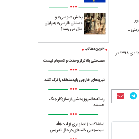
•••
پخش «موسی» و
ور
«سلمان فارسی» به پایان
سال می رسد؟
منی ـ
آخرین مطالب
حاج قاسم سلیمانی فرمانده نیروی قدس سپاه پاسداران انقلاب اسلامی به همراه ابومهدی المهندس، ۱۳ دی ۱۳۹۸ در
مصلحتی بالاتر از وحدت و انسجام نیست
•••
نیروهای خارجی باید منطقه را ترک کنند
•••
رسانه‌ها امروز بخشی از سازوکار جنگ
هستند
•••
تماشا کنید | تصاویری از آیت الله
سیدمجتبی خامنه‌ای در حال تدریس