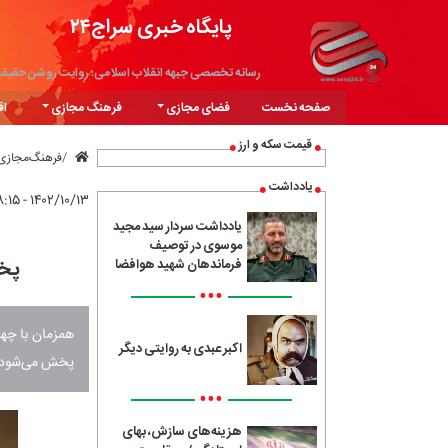
پایگاه خبری سراج۲۴
رسانه تخصصی جبهه انقلاب اسلامی؛ روایت روشن حقیق
صفحه نخست
فضای مجازی
فرهنگ مجازی
اق
قیمت سکه و ارز
فرهنگ‌مجازی
یادداشت
۱۴۰۲/۱۰/۱۳ - ۰۸:۱۵
یادداشت سردار سید مجید
موسوی در توصیف
پخش
فرماندهان شهید هوافضا
•••
همزمان با چها
اکبر عبدی به روایتی دیگر
پخش می‌شود.
•••
هزینه‌های سازش، بهای