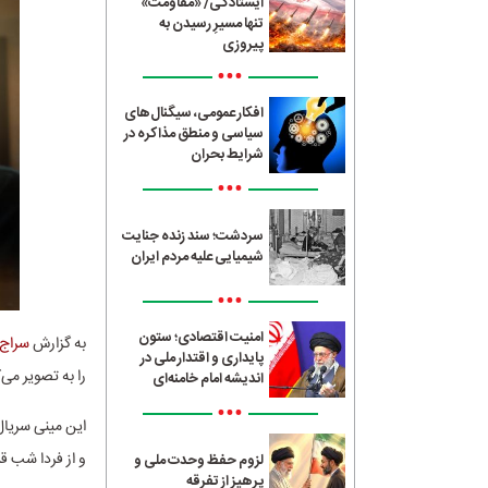
ایستادگی/ «مقاومت»
تنها مسیرِ رسیدن به
پیروزی
•••
افکار عمومی، سیگنال‌های
سیاسی و منطق مذاکره در
شرایط بحران
•••
سردشت؛ سند زنده جنایت
شیمیایی علیه مردم ایران
•••
امنیت اقتصادی؛ ستون
به گزارش
سراج24
پایداری و اقتدار ملی در
را به تصویر می
اندیشه امام خامنه‌ای
•••
این مینی سریا
و از فردا شب 
لزوم حفظ وحدت ملی و
پرهیز از تفرقه