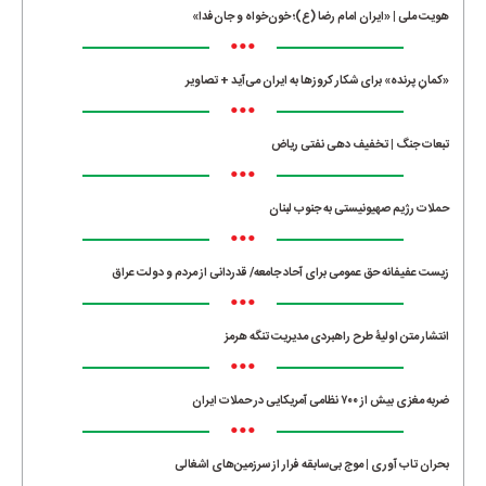
هویت ملی | «ایران امام رضا (ع)؛ خون‌خواه و جان‌فدا»
•••
«کمانِ پرنده» برای شکار کروزها به ایران می‌آید + تصاویر
•••
تبعات جنگ | تخفیف دهی نفتی ریاض
•••
حملات رژیم صهیونیستی به جنوب لبنان
•••
زیست عفیفانه حق عمومی برای آحاد جامعه/ قدردانی از مردم و دولت عراق
•••
انتشار متن اولیۀ طرح راهبردی مدیریت تنگه هرمز
•••
ضربه مغزی بیش از ۷۰۰ نظامی آمریکایی در حملات ایران
•••
بحران تاب آوری | موج بی‌سابقه فرار از سرزمین‌های اشغالی