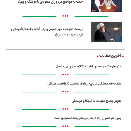
حمله به مواضع مزدوران سعودی با موشک و پهپاد
•••
زیست عفیفانه حق عمومی برای آحاد جامعه/ قدردانی
از مردم و دولت عراق
آخرین مطالب
«توافق مکه» و معمای امنیت؛ ائتلاف‌سازی بی حاصل
•••
سامانه ضد موشکی لیزری؛ از بلوف سیاسی تا واقعیت میدانی
•••
تعویق پاسخ مقومت به آمریکا و عربستان
•••
یمن: هر کشوری که در کنار عربستان باشد، متجاوز است
•••