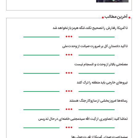
آخرین مطالب
تا آمریکا رفتارش را تصحیح نکند، تنگه هرمز باز نخواهد شد
•••
تاکید دادستان کل بر ضرورت صیانت از وحدت ملی
•••
مصلحتی بالاتر از وحدت و انسجام نیست
•••
نیروهای خارجی باید منطقه را ترک کنند
•••
رسانه‌ها امروز بخشی از سازوکار جنگ هستند
•••
تماشا کنید | تصاویری از آیت الله سیدمجتبی خامنه‌ای در حال تدریس
•••
ببینید|حیرت صدای آمریکا از قدرت حوثی‌ها