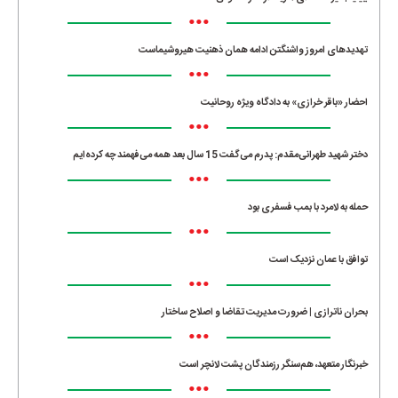
•••
تهدیدهای امروز واشنگتن ادامه همان ذهنیت هیروشیماست
•••
احضار «باقر خرازی» به دادگاه ویژه روحانیت
•••
دختر شهید طهرانی‌مقدم: پدرم می‌گفت 15 سال بعد همه می‌فهمند چه کرده‌ایم
•••
حمله به لامرد با بمب فسفری بود
•••
توافق با عمان نزدیک است
•••
بحران ناترازی | ضرورت مدیریت تقاضا و اصلاح ساختار
•••
خبرنگار متعهد، هم‌سنگر رزمندگان پشت لانچر است
•••