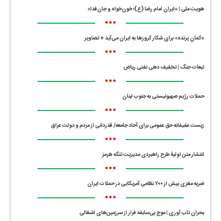
هویت ملی | «ایران امام رضا (ع)؛ خون‌خواه و جان‌فدا»
•••
«کمانِ پرنده» برای شکار کروزها به ایران می‌آید + تصاویر
•••
تبعات جنگ | تخفیف دهی نفتی ریاض
•••
حملات رژیم صهیونیستی به جنوب لبنان
•••
زیست عفیفانه حق عمومی برای آحاد جامعه/ قدردانی از مردم و دولت عراق
•••
انتشار متن اولیۀ طرح راهبردی مدیریت تنگه هرمز
•••
ضربه مغزی بیش از ۷۰۰ نظامی آمریکایی در حملات ایران
•••
بحران تاب آوری | موج بی‌سابقه فرار از سرزمین‌های اشغالی