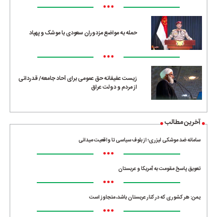
•••
حمله به مواضع مزدوران سعودی با موشک و پهپاد
•••
زیست عفیفانه حق عمومی برای آحاد جامعه/ قدردانی
از مردم و دولت عراق
آخرین مطالب
سامانه ضد موشکی لیزری؛ از بلوف سیاسی تا واقعیت میدانی
•••
تعویق پاسخ مقومت به آمریکا و عربستان
•••
یمن: هر کشوری که در کنار عربستان باشد، متجاوز است
•••