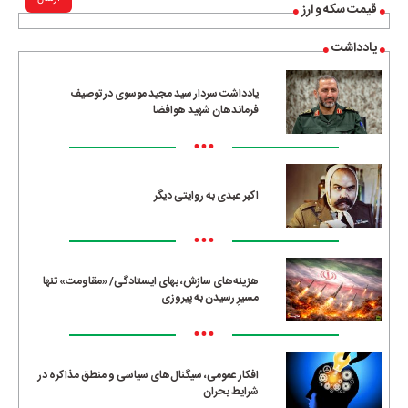
قیمت سکه و ارز
یادداشت
یادداشت سردار سید مجید موسوی در توصیف
فرماندهان شهید هوافضا
•••
اکبر عبدی به روایتی دیگر
•••
هزینه‌های سازش، بهای ایستادگی/ «مقاومت» تنها
مسیرِ رسیدن به پیروزی
•••
افکار عمومی، سیگنال‌های سیاسی و منطق مذاکره در
شرایط بحران