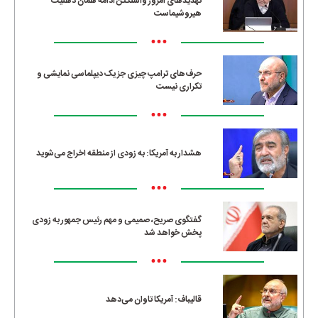
تهدیدهای امروز واشنگتن ادامه همان ذهنیت
هیروشیماست
•••
حرف‌های ترامپ چیزی جز یک دیپلماسی نمایشی و
تکراری نیست
•••
هشدار به آمریکا: به زودی از منطقه اخراج می‌شوید
•••
گفتگوی صریح، صمیمی و مهم رئیس جمهور به زودی
پخش خواهد شد
•••
قالیباف: آمریکا تاوان می‌دهد