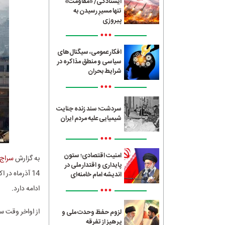
ایستادگی/ «مقاومت»
تنها مسیرِ رسیدن به
پیروزی
•••
افکار عمومی، سیگنال‌های
سیاسی و منطق مذاکره در
شرایط بحران
•••
سردشت؛ سند زنده جنایت
شیمیایی علیه مردم ایران
•••
امنیت اقتصادی؛ ستون
به گزارش
سراج24
پایداری و اقتدار ملی در
14 آذرماه د
اندیشه امام خامنه‌ای
•••
ادامه دارد.
از اواخر وقت س
لزوم حفظ وحدت ملی و
پرهیز از تفرقه