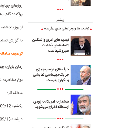
روز‌های چهارشن
•••
پراکنده گاهی ه
بیشتر
از روز پنجشنبه 
توئیت ها و ویراستی های برگزیده
تهدیدهای امروز واشنگتن
به گزارش تسنیم، آسمان 
ادامه همان ذهنیت
هیروشیماست
توصیف سامانه:
•••
زمان پایان: چهارشنبه 5
حرف‌های ترامپ چیزی
جز یک دیپلماسی نمایشی
نوع مخاطره: ا
و تکراری نیست
•••
منطقه اثر:
هشدار به آمریکا: به زودی
یکشنبه 1402/09/12: تهران، کرج، اراک، اهواز و اصفهان.
از منطقه اخراج می‌شوید
•••
دوشنبه 1402/09/13: تهران، کرج، اراک، اصفهان، اهواز، مشهد و تبریز.