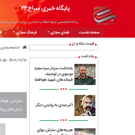
پایگاه خبری سراج۲۴
رسانه تخصصی جبهه انقلاب اسلامی؛ روایت روشن حقیق
صفحه نخست
فضای مجازی
فرهنگ مجازی
اق
قیمت سکه و ارز
جامعه‌مجازی
یادداشت
۱۴۰۲/۰۹/۱۲ - ۰۹:۱۵
یادداشت سردار سید مجید
موسوی در توصیف
فرماندهان شهید هوافضا
•••
سازمان هواشن
اکبر عبدی به روایتی دیگر
بارش‌های پراک
•••
هزینه‌های سازش، بهای