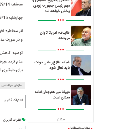
گفتگوی صریح، صمیمی و
سه‌شنبه 1402/09/14: تهران، کرج، اراک، اصفهان، اهواز، مشهد، سمنان، تبریز و قم.
مهم رئیس جمهور به زودی
پخش خواهد شد
چهارشنبه 1402/09/15: تهران، کرج، اصفهان، اراک، اهواز.
•••
اثر مخاطره: اف
قالیباف: آمریکا تاوان
می‌دهد
و در صورت عدم م
•••
توصیه: کاهش ت
عدم تردد غیرضر
شبکه اطلاع‌رسانی دولت
باید فعال شود
برای جلوگیری از
•••
سازمان هواشناسی
دیپلماسی هم‌چنان ادامه
میدان است
اشتراک گذاری
•••
بیشتر
نظرات کاربران
مطالب استانها