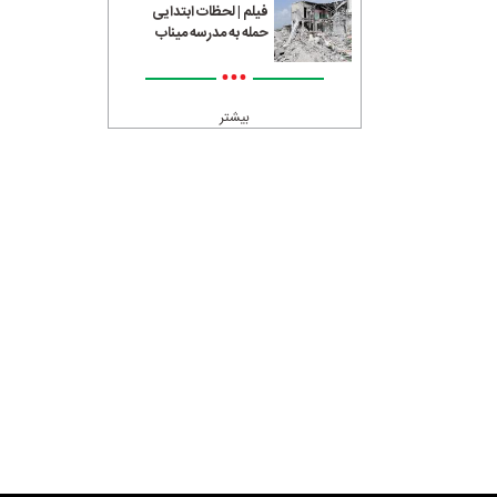
فیلم | لحظات ابتدایی
حمله به مدرسه میناب
•••
بیشتر