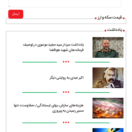
ارسال
قیمت سکه و ارز
یادداشت
یادداشت سردار سید مجید موسوی در توصیف
فرماندهان شهید هوافضا
•••
اکبر عبدی به روایتی دیگر
•••
هزینه‌های سازش، بهای ایستادگی/ «مقاومت» تنها
مسیرِ رسیدن به پیروزی
•••