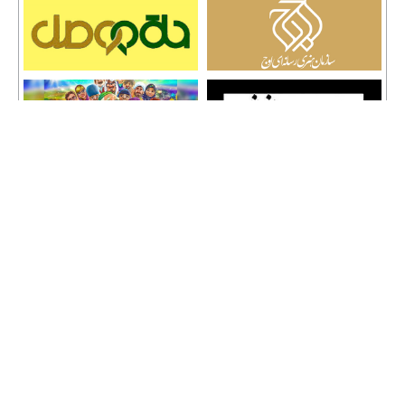
تمامی حقوق نشر مطالب و حق کپی رایت برای وب سایت سراج 24 محفوظ است و هرگونه
کپی برداری پیگرد قانونی دارد.
info [@] seraj24.ir