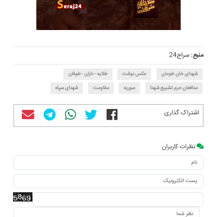
منبع:
سراج24
شهدای خان طومان
عکس نوشت
طلایه - داران - طوفان
مدافعان حرم تشییع شهدا
سوریه
مقاومت
شهدای سپاه
اشتراک گذاری
نظرات کاربران