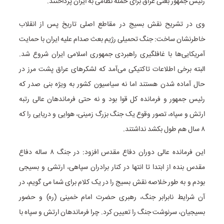
رئیس جمهور
بعثی
عراق برای حمله نظامی به ایران پرداختند.
وی در تشریح نقش بسیج در مقاطع اصلی تاریخ پس از انقلاب
خاطرنشان ساخت: جنگ تحمیلی رژیم بعث صدام علیه ایران با حمایت
آمریکایی‌ها با غافلگیری راهبردی جمهوری اسلامی ایران شروع شد.
البته برخی اطلاعات تاکتیکی می‌آمد که لشکرهای عراق پشت مرز در
حال آماده شدن هستند اما نه سیاسیون کشور به ویژه
بنی
صدر که
رئیس جمهور و فرمانده کل قوا بود و نه حتی فرماندهان عالی رتبه
ارتش و سپاه، تصور وقوع یک جنگ بزرگ زمینی، هوایی و دریایی را که
۸ سال هم طول بکشد نداشتند.
این فرمانده عالی دوران دفاع مقدس افزود: در جنگ ۸ ساله دفاع
مقدس بنده از ابتدا تا انتها در کنار برادران سپاهی، ارتشی و بسیجی
بودم و به طور خلاصه نقش بسیج را در یک کلام برای شما می گویم، در
آن شرایط نابرابر جنگ، رهبری حضرت امام خمینی (ره) و حضور
بسیجیان، سرنوشت جنگ را تعیین کرد. چرا فرماندهان ارتش و سپاه با