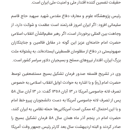
حقیقت تضمین کننده اقتدار ملی و امنیت ملی ایران است.
رئیس پژوهشگاه علوم و معارف دفاع مقدس شهید سپهبد حاج قاسم
سلیمانی افزود: اگر ایران امروز قدرتمند است عظمت و شوکت دارد، از
وجاهت بین
المللی
برخوردار است، اگر رهبر عظیم‌الشأن انقلاب اسلامی
حضرت امام خامنه‌ای عزیز این گونه در مقابل ظالمین و جنایتکاران
صهیونیستی در دفاع از مظلومان فلسطینی ایستاده‌اند، به پشتوانه ملت
بزرگ ایران، اقتدار نیروهای مسلح و بسیجیان دلاور سراسر کشور است.
وی در تشریح فلسفه صدور فرمان تشکیل بسیج مستضعفین توسط
حضرت امام (ره) و با اشاره به حوادث اوایل انقلاب اسلامی به خصوص
تصرف لانه جاسوسی آمریکا در ١٣ آبان ١٣٥٨ گفت: در ۱۳ آبان سال ۵۸
پس از تصرف لانه جاسوسی آمریکا به دست دانشجویان پیرو خط امام
و با این احتمال که ممکن است آمریکایی‌ها حمله نظامی به ایران کنند،
حضرت امام در پنجم آذر ماه همان سال ۵۸ فرمان تشکیل بسیج را
صادر کردند و البته اردیبهشت سال بعد کارتر رئیس جمهور وقت آمریکا