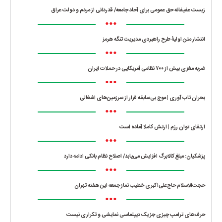
زیست عفیفانه حق عمومی برای آحاد جامعه/ قدردانی از مردم و دولت عراق
•••
انتشار متن اولیۀ طرح راهبردی مدیریت تنگه هرمز
•••
ضربه مغزی بیش از ۷۰۰ نظامی آمریکایی در حملات ایران
•••
بحران تاب آوری | موج بی‌سابقه فرار از سرزمین‌های اشغالی
•••
ارتقای توان رزم | ارتش کاملا آماده است
•••
پزشکیان: مبلغ کالابرگ افزایش می‌یابد/ اصلاح نظام بانکی ادامه دارد
•••
حجت‌الاسلام حاج‌علی‌اکبری خطیب نماز جمعه این هفته تهران
•••
حرف‌های ترامپ چیزی جز یک دیپلماسی نمایشی و تکراری نیست