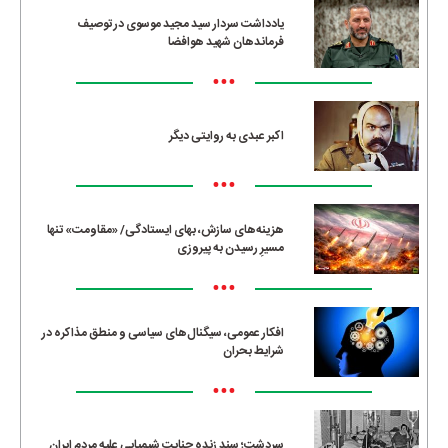
یادداشت سردار سید مجید موسوی در توصیف
فرماندهان شهید هوافضا
•••
اکبر عبدی به روایتی دیگر
•••
هزینه‌های سازش، بهای ایستادگی/ «مقاومت» تنها
مسیرِ رسیدن به پیروزی
•••
افکار عمومی، سیگنال‌های سیاسی و منطق مذاکره در
شرایط بحران
•••
سردشت؛ سند زنده جنایت شیمیایی علیه مردم ایران