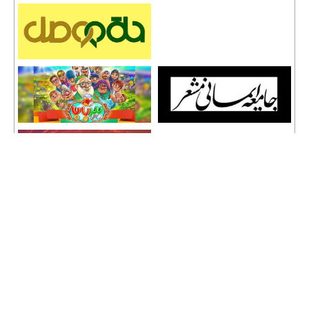
تمامی حقوق نشر مطالب و حق کپی رایت برای وب سایت سراج 24 محفوظ است و هرگونه
کپی برداری پیگرد قانونی دارد.
info [@] seraj24.ir