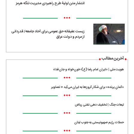
انتشار متن اولیۀ طرح راهبردی مدیریت تنگه هرمز
•••
زیست عفیفانه حق عمومی برای آحاد جامعه/ قدردانی
از مردم و دولت عراق
آخرین مطالب
هویت ملی | «ایران امام رضا (ع)؛ خون‌خواه و جان‌فدا»
•••
«کمانِ پرنده» برای شکار کروزها به ایران می‌آید + تصاویر
•••
تبعات جنگ | تخفیف دهی نفتی ریاض
•••
حملات رژیم صهیونیستی به جنوب لبنان
•••