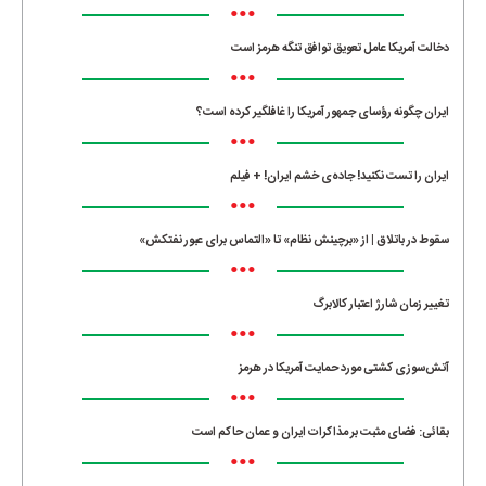
•••
دخالت آمریکا عامل تعویق توافق تنگه هرمز است
•••
ایران چگونه رؤسای جمهور آمریکا را غافلگیر کرده است؟
•••
ایران را تست نکنید! جاده‌ی خشم ایران! + فیلم
•••
سقوط در باتلاق | از «برچینش نظام» تا «التماس برای عبور نفتکش»
•••
تغییر زمان شارژ اعتبار کالابرگ
•••
آتش‌سوزی کشتی مورد حمایت آمریکا در هرمز
•••
بقائی: فضای مثبت بر مذاکرات ایران و عمان حاکم است
•••