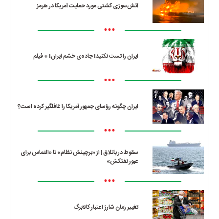
آتش‌سوزی کشتی مورد حمایت آمریکا در هرمز
•••
ایران را تست نکنید! جاده‌ی خشم ایران! + فیلم
•••
ایران چگونه رؤسای جمهور آمریکا را غافلگیر کرده است؟
•••
سقوط در باتلاق | از «برچینش نظام» تا «التماس برای
عبور نفتکش»
•••
تغییر زمان شارژ اعتبار کالابرگ