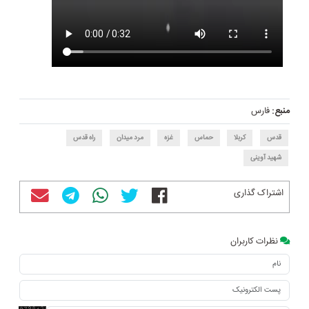
منبع:
فارس
قدس
کربلا
حماس
غزه
مرد میدان
راه قدس
شهید آوینی
اشتراک گذاری
نظرات کاربران