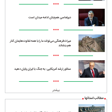
•••
دیپلماسی هم‌چنان ادامه میدان است
•••
میراث‌فرهنگی می‌تواند ما را با همه تفاوت‌هایمان کنار
هم بنشاند
•••
سناتور ارشد آمریکایی: به جنگ با ایران پایان دهید
•••
بیشتر
مطالب استانها