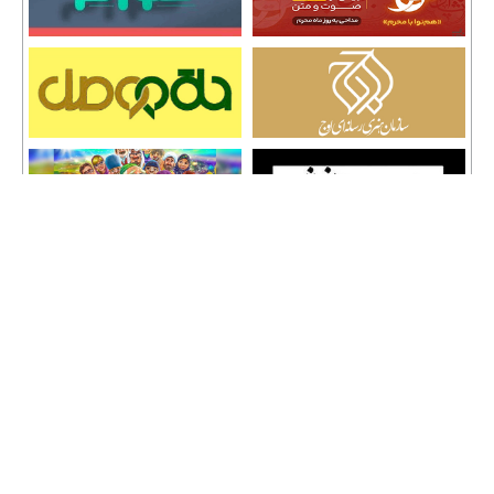
تمامی حقوق نشر مطالب و حق کپی رایت برای وب سایت سراج 24 محفوظ است و هرگونه