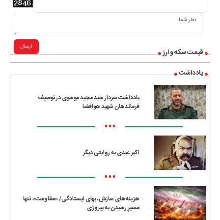
ارسال
قیمت سکه و ارز
یادداشت
یادداشت سردار سید مجید موسوی در توصیف
فرماندهان شهید هوافضا
•••
اکبر عبدی به روایتی دیگر
•••
هزینه‌های سازش، بهای ایستادگی/ «مقاومت» تنها
مسیرِ رسیدن به پیروزی