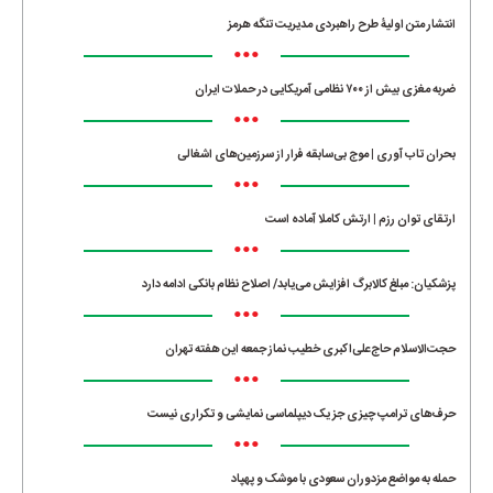
انتشار متن اولیۀ طرح راهبردی مدیریت تنگه هرمز
•••
ضربه مغزی بیش از ۷۰۰ نظامی آمریکایی در حملات ایران
•••
بحران تاب آوری | موج بی‌سابقه فرار از سرزمین‌های اشغالی
•••
ارتقای توان رزم | ارتش کاملا آماده است
•••
پزشکیان: مبلغ کالابرگ افزایش می‌یابد/ اصلاح نظام بانکی ادامه دارد
•••
حجت‌الاسلام حاج‌علی‌اکبری خطیب نماز جمعه این هفته تهران
•••
حرف‌های ترامپ چیزی جز یک دیپلماسی نمایشی و تکراری نیست
•••
حمله به مواضع مزدوران سعودی با موشک و پهپاد