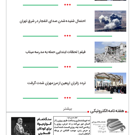
•••
احتمال شنیده‌شدن صدای انفجار در شرق تهران
•••
فیلم | لحظات ابتدایی حمله به مدرسه میناب
•••
تردد زائران اربعین از مرز مهران شدت گرفت
•••
بیشتر
هفته نامه الکترونیکی