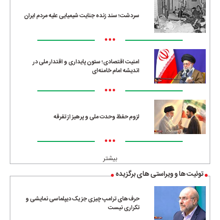
سردشت؛ سند زنده جنایت شیمیایی علیه مردم ایران
•••
امنیت اقتصادی؛ ستون پایداری و اقتدار ملی در
اندیشه امام خامنه‌ای
•••
لزوم حفظ وحدت ملی و پرهیز از تفرقه
•••
بیشتر
توئیت ها و ویراستی های برگزیده
حرف‌های ترامپ چیزی جز یک دیپلماسی نمایشی و
تکراری نیست