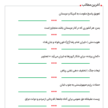
آخرین مطالب
تعویق پاسخ مقومت به آمریکا و عربستان
•••
یمن: هر کشوری که در کنار عربستان باشد، متجاوز است
•••
هویت ملی | «ایران امام رضا (ع)؛ خون‌خواه و جان‌فدا»
•••
«کمانِ پرنده» برای شکار کروزها به ایران می‌آید + تصاویر
•••
تبعات جنگ | تخفیف دهی نفتی ریاض
•••
حملات رژیم صهیونیستی به جنوب لبنان
•••
زیست عفیفانه حق عمومی برای آحاد جامعه/ قدردانی از مردم و دولت عراق
•••