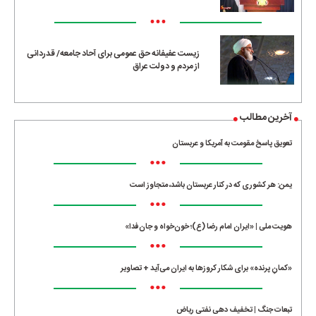
•••
زیست عفیفانه حق عمومی برای آحاد جامعه/ قدردانی
از مردم و دولت عراق
آخرین مطالب
تعویق پاسخ مقومت به آمریکا و عربستان
•••
یمن: هر کشوری که در کنار عربستان باشد، متجاوز است
•••
هویت ملی | «ایران امام رضا (ع)؛ خون‌خواه و جان‌فدا»
•••
«کمانِ پرنده» برای شکار کروزها به ایران می‌آید + تصاویر
•••
تبعات جنگ | تخفیف دهی نفتی ریاض