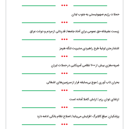
•••
حملات رژیم صهیونیستی به جنوب لبنان
•••
زیست عفیفانه حق عمومی برای آحاد جامعه/ قدردانی از مردم و دولت عراق
•••
انتشار متن اولیۀ طرح راهبردی مدیریت تنگه هرمز
•••
ضربه مغزی بیش از ۷۰۰ نظامی آمریکایی در حملات ایران
•••
بحران تاب آوری | موج بی‌سابقه فرار از سرزمین‌های اشغالی
•••
ارتقای توان رزم | ارتش کاملا آماده است
•••
پزشکیان: مبلغ کالابرگ افزایش می‌یابد/ اصلاح نظام بانکی ادامه دارد
•••