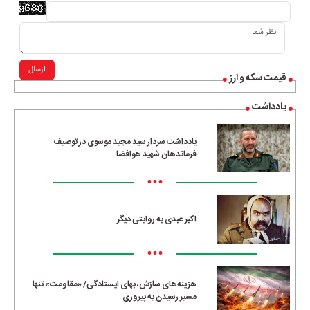
ارسال
قیمت سکه و ارز
یادداشت
یادداشت سردار سید مجید موسوی در توصیف
فرماندهان شهید هوافضا
•••
اکبر عبدی به روایتی دیگر
•••
هزینه‌های سازش، بهای ایستادگی/ «مقاومت» تنها
مسیرِ رسیدن به پیروزی